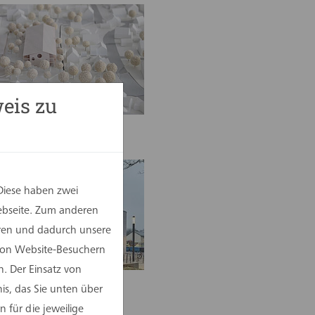
eis zu
e Lemgo-West
Diese haben zwei
Webseite. Zum anderen
eren und dadurch unsere
 von Website-Besuchern
. Der Einsatz von
is, das Sie unten über
ule in Lünen
 für die jeweilige