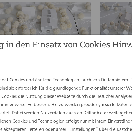
g in den Einsatz von Cookies Hinw
Grundschule Kirchheide in Lemgo
Grundschul
det Cookies und ähnliche Technologien, auch von Drittanbietern. 
ind sie erforderlich für die grundlegende Funktionalität unserer 
er Cookies die Nutzung dieser Webseite durch die Besucher analysi
Sie immer weiter verbessern. Hierzu werden pseudonymisierte Daten
tet. Dabei werden Nutzerdaten auch an Drittanbieter weitergeben
rlichen Cookies und Technologien erfolgt nur mit Ihrem Einverständn
Prozessgebäude Landgericht Bonn in
Osterfeldsch
Siegburg
s akzeptieren“ erteilen oder unter „Einstellungen“ über die Kästchen