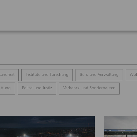
sundheit
Institute und Forschung
Büro und Verwaltung
Woh
ettung
Polizei und Justiz
Verkehrs- und Sonderbauten