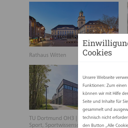
Einwilligun
Cookies
Rathaus Witten
Unsere Webseite verwen
Funktionen: Zum einen s
können wir mit Hilfe d
Seite und Inhalte für 
gesammelt und ausgewer
technisch nicht erforde
TU Dortmund OH3 | Institut für
Sport, Sportwissenschaft und
den Button „Alle Cookie