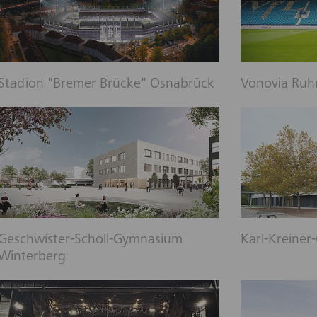
Stadion "Bremer Brücke" Osnabrück
Vonovia Ruh
Geschwister-Scholl-Gymnasium
Karl-Kreiner
Winterberg