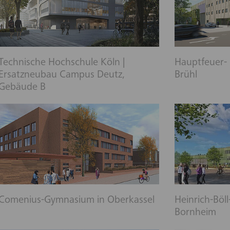
Technische Hochschule Köln |
Hauptfeuer-
Ersatzneubau Campus Deutz,
Brühl
Gebäude B
Comenius-Gymnasium in Oberkassel
Heinrich-Böl
Bornheim