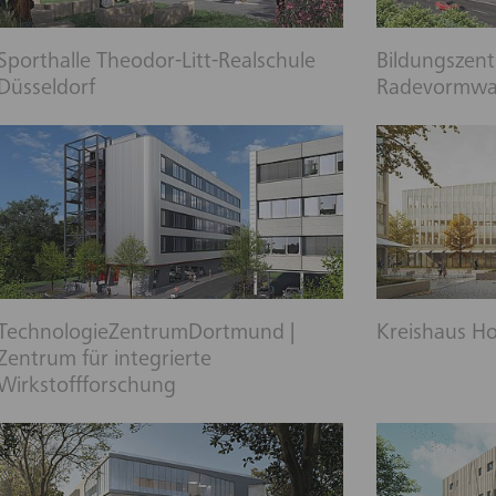
Sporthalle Theodor-Litt-Realschule
Bildungszent
Düsseldorf
Radevormwa
TechnologieZentrumDortmund |
Kreishaus Ho
Zentrum für integrierte
Wirkstoffforschung