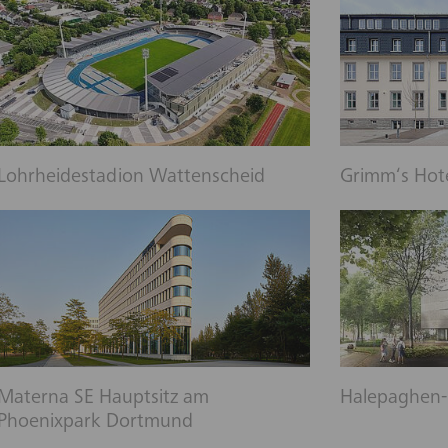
Lohrheidestadion Wattenscheid
Grimm‘s Hot
Materna SE Hauptsitz am
Halepaghen-
Phoenixpark Dortmund