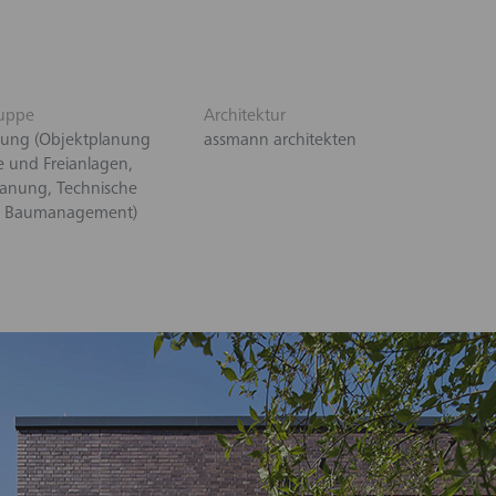
uppe
Architektur
nung (Objektplanung
assmann architekten
 und Freianlagen,
anung, Technische
, Baumanagement)