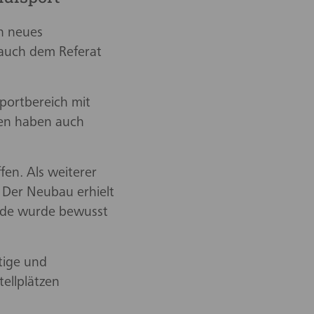
n neues
 auch dem Referat
portbereich mit
en haben auch
en. Als weiterer
 Der Neubau erhielt
sade wurde bewusst
tige und
ellplätzen