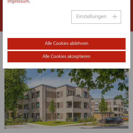
Impressum
.
Projektvorbereitung
Einstellungen
Alle Cookies ablehnen
Ähnliche Projekte:
Alle Cookies akzeptieren