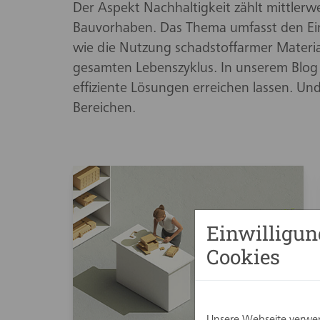
Der Aspekt Nachhaltigkeit zählt mittlerw
Bauvorhaben. Das Thema umfasst den Ein
wie die Nutzung schadstoffarmer Materia
gesamten Lebenszyklus. In unserem Blog ze
effiziente Lösungen erreichen lassen. Und
Bereichen.
Einwilligun
Cookies
Unsere Webseite verwen