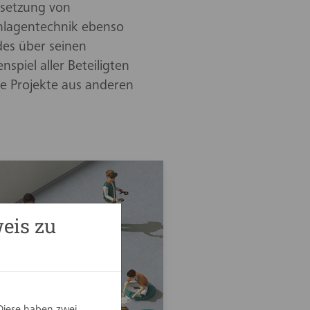
msetzung von
Anlagentechnik ebenso
des über seinen
spiel aller Beteiligten
che Projekte aus anderen
eis zu
Diese haben zwei