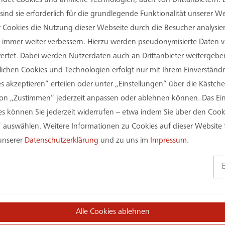
ind sie erforderlich für die grundlegende Funktionalität unserer 
27. April 2023
24. April
Energie & Nachhaltigkeit.
Lernw
er Cookies die Nutzung dieser Webseite durch die Besucher analysi
Warum auch kleine
Sie immer weiter verbessern. Hierzu werden pseudonymisierte Daten
Wissen
N
Schritte Großes bewirken.
tet. Dabei werden Nutzerdaten auch an Drittanbieter weitergeben
rlichen Cookies und Technologien erfolgt nur mit Ihrem Einverständn
Wissen
Nachhaltigkeit
s akzeptieren“ erteilen oder unter „Einstellungen“ über die Kästchen
on „Zustimmen“ jederzeit anpassen oder ablehnen können. Das Einv
 können Sie jederzeit widerrufen – etwa indem Sie über den Coo
 auswählen. Weitere Informationen zu Cookies auf dieser Website 
 unserer
Datenschutzerklärung
und zu uns im
Impressum
.
Alle Cookies ablehnen