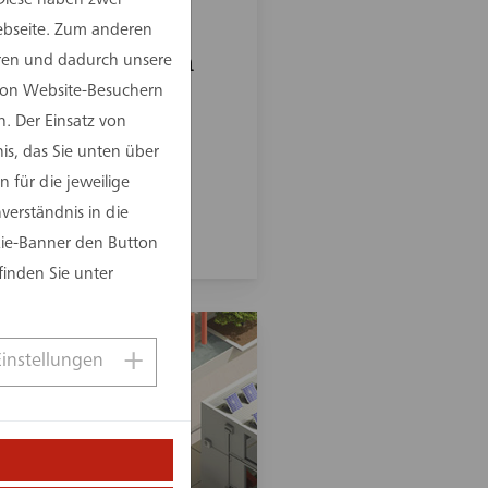
Webseite. Zum anderen
 2020
elten von Morgen
eren und dadurch unsere
 von Website-Besuchern
achhaltigkeit
. Der Einsatz von
is, das Sie unten über
 für die jeweilige
erständnis in die
kie-Banner den Button
finden Sie unter
Einstellungen