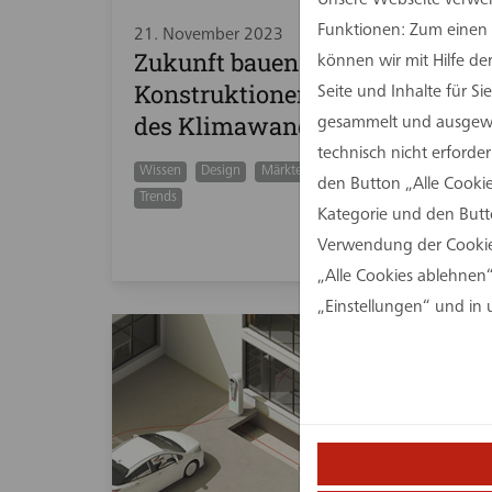
Funktionen: Zum einen s
21. November 2023
Zukunft bauen. Hybride
können wir mit Hilfe d
Konstruktionen in Zeiten
Seite und Inhalte für 
des Klimawandels.
gesammelt und ausgewer
technisch nicht erforde
Wissen
Design
Märkte
Nachhaltigkeit
den Button „Alle Cookie
Trends
Kategorie und den Butt
Verwendung der Cookies
„Alle Cookies ablehnen“
„Einstellungen“ und in