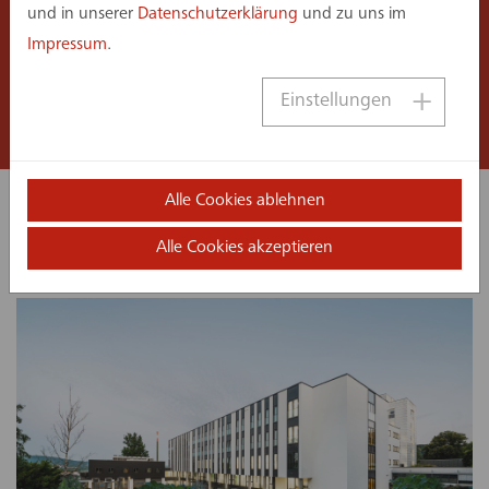
und in unserer
Datenschutzerklärung
und zu uns im
Baumanagement
Impressum
.
Einstellungen
Projektmanagement / Controlling
Alle Cookies ablehnen
Ähnliche Projekte:
Alle Cookies akzeptieren