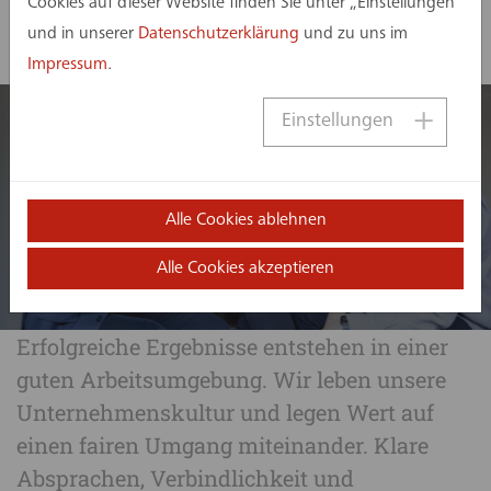
Cookies auf dieser Website finden Sie unter „Einstellungen“
und in unserer
Datenschutzerklärung
und zu uns im
Impressum
.
Einstellungen
Alle Cookies ablehnen
Alle Cookies akzeptieren
Unternehmenskultur
Erfolgreiche Ergebnisse entstehen in einer
guten Arbeitsumgebung. Wir leben unsere
Unternehmenskultur und legen Wert auf
einen fairen Umgang miteinander. Klare
Absprachen, Verbindlichkeit und