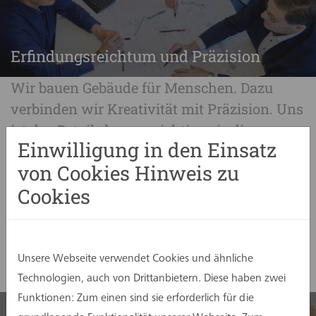
Erfindungsreichtum und Präzision
Wir bauen Gebäude für Menschen. Dazu
verbinden wir Kreativität mit Präzision. Uns
ist das Detail ebenso wichtig, wie die
Einwilligung in den Einsatz
Atmosphäre eines Bauwerks, Nachhaltigkeit
von Cookies Hinweis zu
und Wirtschaftlichkeit ebenso wichtig wie
Cookies
Architektur und Funktion ebenso wichtig
wie eine gute Zusammenarbeit aller, die am
Bauprozess beteiligt sind.
Unsere Webseite verwendet Cookies und ähnliche
Technologien, auch von Drittanbietern. Diese haben zwei
Funktionen: Zum einen sind sie erforderlich für die