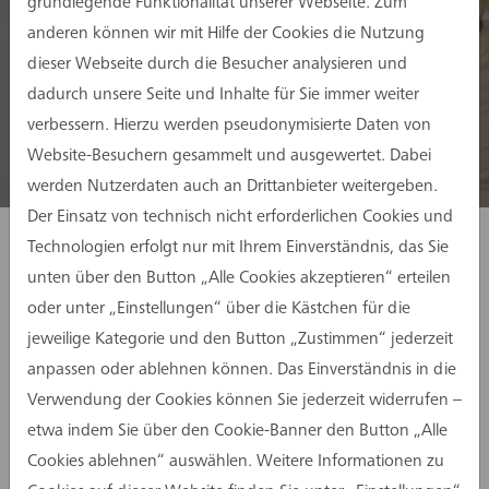
grundlegende Funktionalität unserer Webseite. Zum
anderen können wir mit Hilfe der Cookies die Nutzung
dieser Webseite durch die Besucher analysieren und
dadurch unsere Seite und Inhalte für Sie immer weiter
verbessern. Hierzu werden pseudonymisierte Daten von
Website-Besuchern gesammelt und ausgewertet. Dabei
Methodik und Technologie
werden Nutzerdaten auch an Drittanbieter weitergeben.
Der Einsatz von technisch nicht erforderlichen Cookies und
Durch die Integration von BIM-Prozessen
Technologien erfolgt nur mit Ihrem Einverständnis, das Sie
steigern wir die Projektqualität. Wir leben
unten über den Button „Alle Cookies akzeptieren“ erteilen
das Umdenken in eine neue Planungs- und
oder unter „Einstellungen“ über die Kästchen für die
Managementkultur. Konventionelle Ansätze
jeweilige Kategorie und den Button „Zustimmen“ jederzeit
der Projektabwicklung werden mit digitalen
anpassen oder ablehnen können. Das Einverständnis in die
Erneuerungen verbunden. Moderne
Verwendung der Cookies können Sie jederzeit widerrufen –
Methoden sowie neueste Technologien
etwa indem Sie über den Cookie-Banner den Button „Alle
bewirken eine effiziente Zusammenarbeit –
Cookies ablehnen“ auswählen. Weitere Informationen zu
intern wie extern.