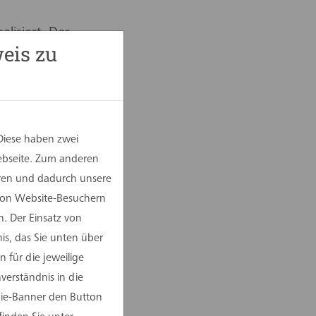
lisiert. Der
eis zu
ligen
wird Unterkunft
Zentralbibliothek,
de sind 5-
räume und Büros
Diese haben zwei
assade entwickelt.
Webseite. Zum anderen
B) im Standard
eren und dadurch unsere
chule vorgesehen,
 von Website-Besuchern
en soll. Die
. Der Einsatz von
is, das Sie unten über
 für die jeweilige
erständnis in die
kie-Banner den Button