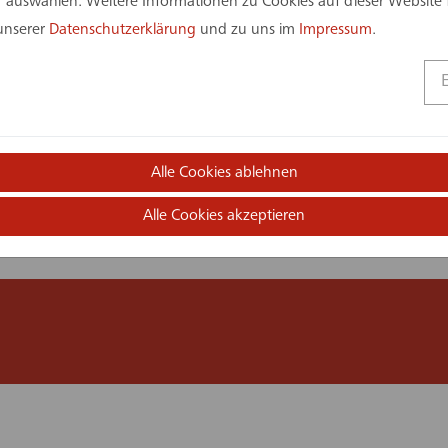
uppe
Architektur
 auswählen. Weitere Informationen zu Cookies auf dieser Website 
erung
Bär Stadelmann Stöcker
 unserer
Datenschutzerklärung
und zu uns im
Impressum
.
Architekten & Stadtplaner
Alle Cookies ablehnen
Alle Cookies akzeptieren
n in diesem Projekt: