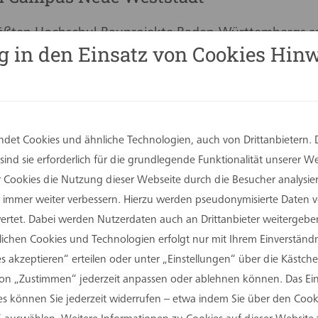
rößten Hochschul-Bauprojekte Baden-Württembergs rea
g in den Einsatz von Cookies Hinw
von der Flandernstraße zum zentral gelegenen ehema
t verlegt. Der Neubau mit einer NF von 19.500 m² 
me für verschiedene Studiengänge, eine Mensa, Aula, 
nar für Didaktik und Lehrerbildung. Sämtliche Gebäu
oss geplant. In den oberen Geschossen sind Seminar
det Cookies und ähnliche Technologien, auch von Drittanbietern. 
g an die industrielle Historie der Stadt als Klinkerf
ind sie erforderlich für die grundlegende Funktionalität unserer 
ng nach dem Bewertungssystem Nachhaltiges Bauen (BN
er Cookies die Nutzung dieser Webseite durch die Besucher analysi
lage ist für das rund 7.000 m² große Dach der Hochs
Sie immer weiter verbessern. Hierzu werden pseudonymisierte Daten
ng energetisch und ökologisch optimal genutzt werd
tet. Dabei werden Nutzerdaten auch an Drittanbieter weitergeben
rlichen Cookies und Technologien erfolgt nur mit Ihrem Einverständn
s akzeptieren“ erteilen oder unter „Einstellungen“ über die Kästchen
on „Zustimmen“ jederzeit anpassen oder ablehnen können. Das Einv
 können Sie jederzeit widerrufen – etwa indem Sie über den Coo