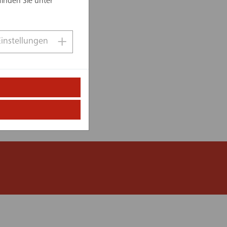
Bilder
finden Sie unter
Bär Stadelmann Stöcker
Architekten & Stadtplaner
Einstellungen