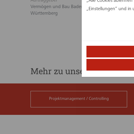
Auftraggeber
assmann gr
„Alle Cookies ablehnen“
Vermögen und Bau Baden-
Projektsteu
„Einstellungen“ und in
Württemberg
Mehr zu unseren Leistunge
Projektmanagement / Controlling