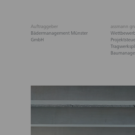
Auftraggeber
assmann gr
Bädermanagement Münster
Wettbewer
GmbH
Projektsteu
Tragwerksp
Baumanage