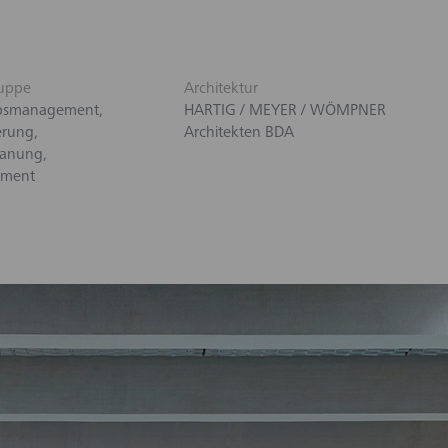
uppe
Architektur
bsmanagement,
HARTIG / MEYER / WÖMPNER
erung,
Architekten BDA
lanung,
ment