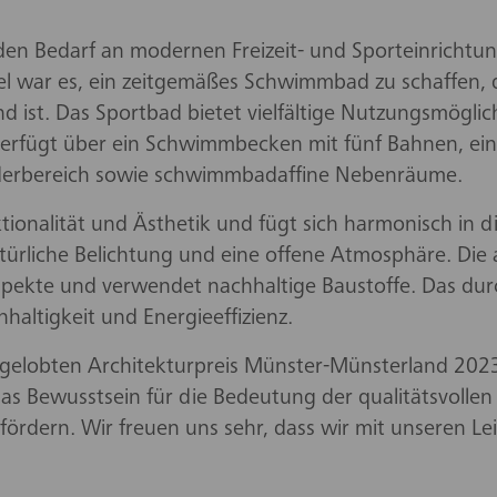
den Bedarf an modernen Freizeit- und Sporteinricht
iel war es, ein zeitgemäßes Schwimmbad zu schaffen,
d ist. Das Sportbad bietet vielfältige Nutzungsmöglic
s verfügt über ein Schwimmbecken mit fünf Bahnen, ein
derbereich sowie schwimmbadaffine Nebenräume.
tionalität und Ästhetik und fügt sich harmonisch in 
türliche Belichtung und eine offene Atmosphäre. Die 
spekte und verwendet nachhaltige Baustoffe. Das du
haltigkeit und Energieeffizienz.
gelobten Architekturpreis Münster-Münsterland 2023
as Bewusstsein für die Bedeutung der qualitätsvolle
ördern. Wir freuen uns sehr, dass wir mit unseren L