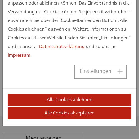
anpassen oder ablehnen können. Das Einverständnis in die
Verwendung der Cookies können Sie jederzeit widerrufen –
2021
Unternehmensbeteiligung an
etwa indem Sie über den Cookie-Banner den Button „Alle
der Heupel GmbH in Münster
Cookies ablehnen“ auswählen. Weitere Informationen zu
Cookies auf dieser Website finden Sie unter „Einstellungen“
und in unserer
Datenschutzerklärung
und zu uns im
2019
Eröffnung des assmann-
Impressum
.
Standortes in Köln
Einstellungen
2019
Gründung der BKSA Hamburg
GmbH als Joint-Venture
Alle Cookies ablehnen
Alle Cookies akzeptieren
2013
Gründung der assmann
münster GmbH
Mehr anzeigen