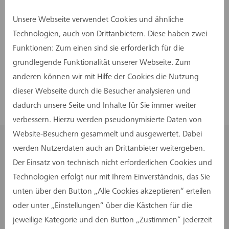
ihnen nicht nur die Sicherheit eines stabilen
Arbeitsplatzes, sondern auch die
Unsere Webseite verwendet Cookies und ähnliche
Möglichkeit, das Unternehmen mit ihren
Technologien, auch von Drittanbietern. Diese haben zwei
Ideen voranzubringen.
Funktionen: Zum einen sind sie erforderlich für die
grundlegende Funktionalität unserer Webseite. Zum
anderen können wir mit Hilfe der Cookies die Nutzung
dieser Webseite durch die Besucher analysieren und
dadurch unsere Seite und Inhalte für Sie immer weiter
verbessern. Hierzu werden pseudonymisierte Daten von
Website-Besuchern gesammelt und ausgewertet. Dabei
werden Nutzerdaten auch an Drittanbieter weitergeben.
2021
Offizielle Staffelübergabe der
Der Einsatz von technisch nicht erforderlichen Cookies und
3. an die 4. Geschäftsführer-
Technologien erfolgt nur mit Ihrem Einverständnis, das Sie
und Inhaber-Generation der
unten über den Button „Alle Cookies akzeptieren“ erteilen
assmann gruppe
oder unter „Einstellungen“ über die Kästchen für die
jeweilige Kategorie und den Button „Zustimmen“ jederzeit