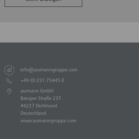
2012
Zusammenführung aller
Gesellschaften in der assmann
gruppe
info@assmanngruppe.com
2012
Gründung der assmann
+49 (0) 231.75445.0
frankfurt GmbH
assmann GmbH
Baroper Straße 237
44227 Dortmund
Deutschland
1996
Integration "Energieeffizientes
www.assmanngruppe.com
Bauen" in das
Leistungsspektrum