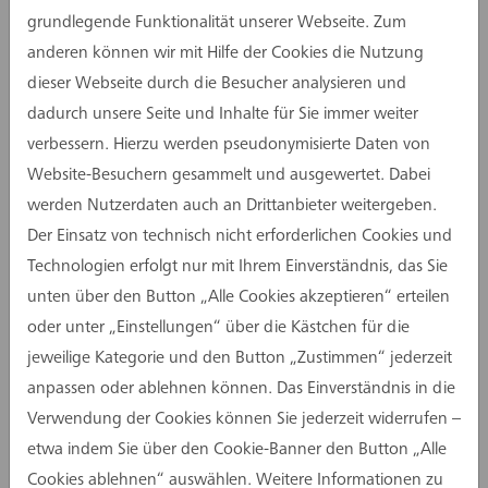
grundlegende Funktionalität unserer Webseite. Zum
mit den vier Bausteinen Grundlagenermittlung,
anderen können wir mit Hilfe der Cookies die Nutzung
Planung, Durchführung und Abschluss vom IBM
dieser Webseite durch die Besucher analysieren und
beschrieben. Darauf aufbauend haben wir bei
dadurch unsere Seite und Inhalte für Sie immer weiter
assmann ein speziell adaptierbares
verbessern. Hierzu werden pseudonymisierte Daten von
Baukastensystem entwickelt, mit dem wir
Website-Besuchern gesammelt und ausgewertet. Dabei
detailliert auf die spezifischen Anforderungen
werden Nutzerdaten auch an Drittanbieter weitergeben.
und den technischen Ausstattungsgrad von
Der Einsatz von technisch nicht erforderlichen Cookies und
unterschiedlichen Bauaufgaben wie
Technologien erfolgt nur mit Ihrem Einverständnis, das Sie
Bürogebäuden oder Laborgebäuden eingehen
unten über den Button „Alle Cookies akzeptieren“ erteilen
können.
oder unter „Einstellungen“ über die Kästchen für die
Ganz grundsätzlich gilt, dass das Leistungsbild
jeweilige Kategorie und den Button „Zustimmen“ jederzeit
„Inbetriebnahmemanagement“ möglichst bereits
anpassen oder ablehnen können. Das Einverständnis in die
ab Leistungsphase 3, spätestens aber mit
Verwendung der Cookies können Sie jederzeit widerrufen –
Ausschreibung der ausführenden Firmen in ein
etwa indem Sie über den Cookie-Banner den Button „Alle
Bauprojekt aufgenommen werden sollte. Denn
Cookies ablehnen“ auswählen. Weitere Informationen zu