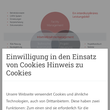
Einwilligung in den Einsatz
von Cookies Hinweis zu
IBM - ein interdisziplinäres Leistungsbild
Cookies
Gesetzlich geregelt ist die Inbetriebnahme von
Gebäuden und gebäudetechnischen Anlagen in
Unsere Webseite verwendet Cookies und ähnliche
der VDI-Richtlinie 6039. Ausgehend von dem
Technologien, auch von Drittanbietern. Diese haben zwei
Ansatz, ein Gebäude als Gesamtsystem zu
Funktionen: Zum einen sind sie erforderlich für die
betrachten, wird hier ein mehrstufiger Prozess