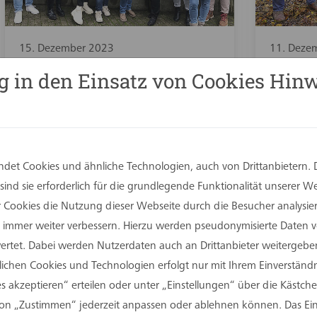
15. Dezember 2023
11. Deze
„Ugly Christmas Sweater
"Baue
g in den Einsatz von Cookies Hinw
Day“
dem Sp
det Cookies und ähnliche Technologien, auch von Drittanbietern. 
ind sie erforderlich für die grundlegende Funktionalität unserer 
er Cookies die Nutzung dieser Webseite durch die Besucher analysi
Sie immer weiter verbessern. Hierzu werden pseudonymisierte Daten
tet. Dabei werden Nutzerdaten auch an Drittanbieter weitergeben
rlichen Cookies und Technologien erfolgt nur mit Ihrem Einverständn
s akzeptieren“ erteilen oder unter „Einstellungen“ über die Kästchen
on „Zustimmen“ jederzeit anpassen oder ablehnen können. Das Einv