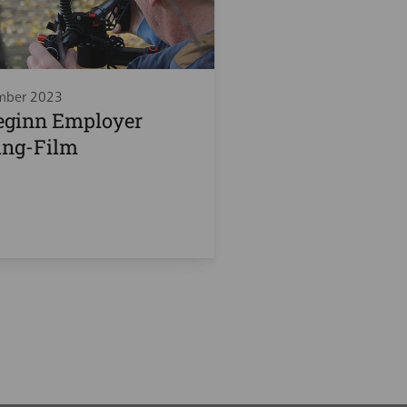
mber 2023
eginn Employer
ing-Film