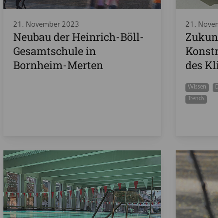
21. November 2023
21. Nove
Neubau der Heinrich-Böll-
Zukunf
Gesamtschule in
Konstr
Bornheim-Merten
des K
Wissen
D
Trends