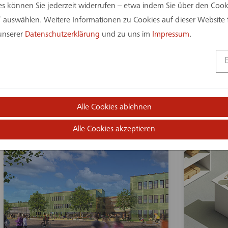
 können Sie jederzeit widerrufen – etwa indem Sie über den Coo
 auswählen. Weitere Informationen zu Cookies auf dieser Website 
27. November 2023
23. Nove
Grundsteinlegung Neubau
Archit
 unserer
Datenschutzerklärung
und zu uns im
Impressum
.
Feuer- und Rettungswache
Königr
II Solingen
Alle Cookies ablehnen
Alle Cookies akzeptieren