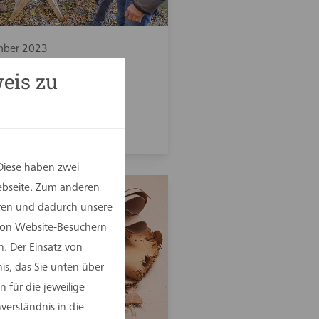
mber 2023
rnolympiade" auf
eis zu
rikeltrix
Diese haben zwei
Webseite. Zum anderen
eren und dadurch unsere
 von Website-Besuchern
. Der Einsatz von
is, das Sie unten über
 für die jeweilige
erständnis in die