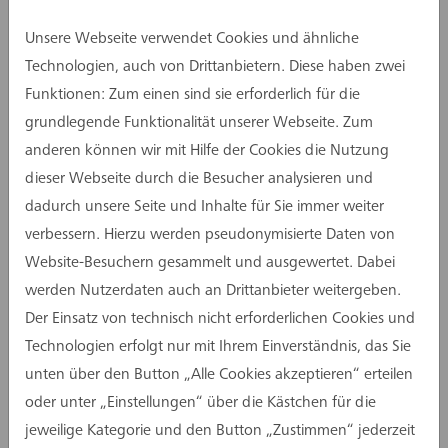
gruppe den Start des Projekts auf dem Gelände
Unsere Webseite verwendet Cookies und ähnliche
der ehemaligen Hauptschule St. Michael.
Technologien, auch von Drittanbietern. Diese haben zwei
Der neue Schulstandort ist für rund 1.300
Funktionen: Zum einen sind sie erforderlich für die
Schülerinnen und Schüler ausgelegt und soll zum
grundlegende Funktionalität unserer Webseite. Zum
Schuljahr 2029/2030 in Betrieb gehen. Geplant
anderen können wir mit Hilfe der Cookies die Nutzung
ist ein moderner Campus mit zwei Dreifach-
dieser Webseite durch die Besucher analysieren und
Sporthallen, weitläufigen Außenanlagen und
dadurch unsere Seite und Inhalte für Sie immer weiter
einer Tiefgarage.
verbessern. Hierzu werden pseudonymisierte Daten von
Website-Besuchern gesammelt und ausgewertet. Dabei
Architektonisch setzt der Neubau auf eine
werden Nutzerdaten auch an Drittanbieter weitergeben.
nachhaltige Holzhybridbauweise. Die
Der Einsatz von technisch nicht erforderlichen Cookies und
Unterrichtsbereiche werden in Lernclustern
Technologien erfolgt nur mit Ihrem Einverständnis, das Sie
organisiert, die flexible Formen des Lernens
unten über den Button „Alle Cookies akzeptieren“ erteilen
ermöglichen. Klassische Klassenräume treten
oder unter „Einstellungen“ über die Kästchen für die
dabei in den Hintergrund: Offene
jeweilige Kategorie und den Button „Zustimmen“ jederzeit
Lernlandschaften eröffnen unterschiedliche Lern-