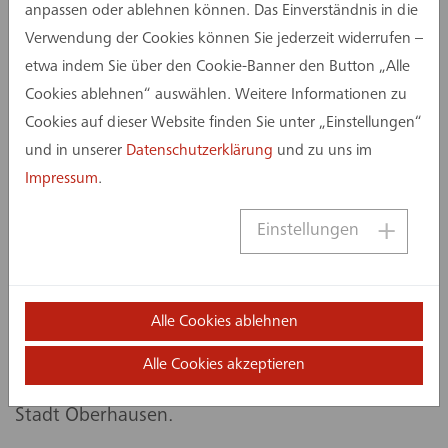
anpassen oder ablehnen können. Das Einverständnis in die
und Arbeitssettings.
Verwendung der Cookies können Sie jederzeit widerrufen –
Entstehen soll der Campus auf einer Fläche von
etwa indem Sie über den Cookie-Banner den Button „Alle
rund 17.000 m². Mehrere zweigeschossige
Cookies ablehnen“ auswählen. Weitere Informationen zu
Baukörper gruppieren sich um einen geschützten
Cookies auf dieser Website finden Sie unter „Einstellungen“
Schulhof als gemeinschaftliche Mitte. Der
und in unserer
Datenschutzerklärung
und zu uns im
vorhandene Baumbestand entlang der
Impressum
.
Knappenstraße sowie auf dem Schulhof bleibt
Einstellungen
dabei weitgehend erhalten; auf den Dachflächen
ist zusätzlich eine Photovoltaikanlage vorgesehen.
Die Kosten für Neubau, Außenanlagen und
Alle Cookies ablehnen
Möblierung belaufen sich auf rund 157,6
Millionen Euro. Damit zählt das Vorhaben zu den
Alle Cookies akzeptieren
größten Schulbauprojekten in der Geschichte der
Stadt Oberhausen.