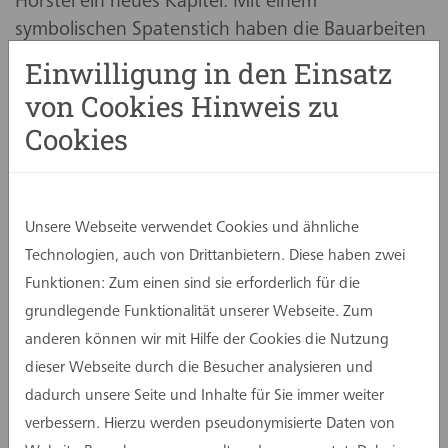
Hörstel ein neues Kapitel: Mit einem
symbolischen Spatenstich haben die Bauarbeiten
für das neue Rathaus in der Uferstraße
Einwilligung in den Einsatz
begonnen. Das dreigeschossige Gebäude ersetzt
von Cookies Hinweis zu
die bislang auf mehrere Standorte verteilte
Cookies
Verwaltung und schafft eine zentrale Anlaufstelle
für die Bürgerinnen und Bürger.
Eine umfassende Prüfung hatte ergeben, dass
Unsere Webseite verwendet Cookies und ähnliche
eine Sanierung des alten Rathauses weder
Technologien, auch von Drittanbietern. Diese haben zwei
wirtschaftlich noch räumlich sinnvoll wäre. Auch
Funktionen: Zum einen sind sie erforderlich für die
die laufenden Kosten für Instandhaltung, Energie
grundlegende Funktionalität unserer Webseite. Zum
und Miete der bisherigen vier Standorte –
anderen können wir mit Hilfe der Cookies die Nutzung
darunter ein angemieteter – wären langfristig
dieser Webseite durch die Besucher analysieren und
nicht tragbar. Die Zusammenführung auf zwei
dadurch unsere Seite und Inhalte für Sie immer weiter
Verwaltungsstandorte verbessert die
verbessern. Hierzu werden pseudonymisierte Daten von
Arbeitsabläufe und erleichtert die Orientierung