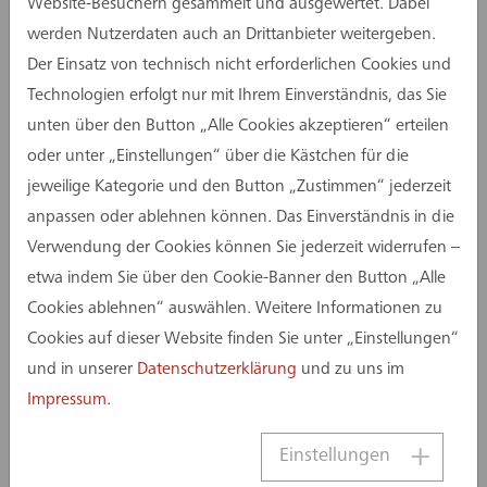
Website-Besuchern gesammelt und ausgewertet. Dabei
für die Einwohner.
werden Nutzerdaten auch an Drittanbieter weitergeben.
Der Einsatz von technisch nicht erforderlichen Cookies und
Die Stadt setzt auf eine nachhaltige Bauweise:
Technologien erfolgt nur mit Ihrem Einverständnis, das Sie
Das System besteht aus einem Holztragwerk mit
unten über den Button „Alle Cookies akzeptieren“ erteilen
tragenden Holzaußenwänden und massiven
oder unter „Einstellungen“ über die Kästchen für die
Stahlbetontreppenhäusern – die Treppenhäuser
jeweilige Kategorie und den Button „Zustimmen“ jederzeit
sind auch essentieller Bestandteil der
anpassen oder ablehnen können. Das Einverständnis in die
Gebäudeaussteifung. Ein begrüntes Flachdach
Verwendung der Cookies können Sie jederzeit widerrufen –
mit Photovoltaikanlage sowie die
etwa indem Sie über den Cookie-Banner den Button „Alle
Wärmeversorgung über ein kaltes
Cookies ablehnen“ auswählen. Weitere Informationen zu
Nahwärmenetz mit Geothermie unterstreichen
Cookies auf dieser Website finden Sie unter „Einstellungen“
den ökologischen Anspruch. Eine Zertifizierung
und in unserer
Datenschutzerklärung
und zu uns im
nach den Standards der Deutschen Gesellschaft
Impressum
.
für Nachhaltiges Bauen (DGNB) ist vorgesehen.
Mit einer Investition von rund 20 Millionen Euro
Einstellungen
schafft die Stadt zukunftsfähige