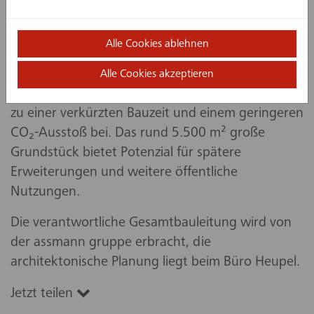
Arbeitsbedingungen. Die Raumaufteilung mit
Leichtbauwänden ermöglicht flexible
Alle Cookies ablehnen
Nutzungskonzepte, die sich an die
Anforderungen einer modernen Verwaltung
Alle Cookies akzeptieren
anpassen lassen. Die Holzbauweise trägt zudem
zu einer verkürzten Bauzeit und einem geringeren
CO₂-Ausstoß bei. Das rund 5.500 m² große
Grundstück bietet Potenzial für spätere
Erweiterungen und weitere öffentliche
Nutzungen.
Die verantwortliche Gesamtbauleitung wird von
der assmann gruppe erbracht, die
architektonische Planung liegt beim Büro Heupel.
Jetzt teilen