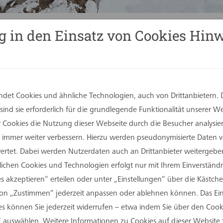
g in den Einsatz von Cookies Hinw
StA), Andreas Heupel (Heupel GmbH), Dr. Christoph Holtwisch (Geschä
orsitzender StW Münster), Gundolf Ewers (Fachbereichsleitung Ge
iterin Amt für Wohnungswesen und Quartiersentwicklung der Stad
det Cookies und ähnliche Technologien, auch von Drittanbietern. 
ind sie erforderlich für die grundlegende Funktionalität unserer 
 geschäftsführender Gesellschafter der assmann gr
er Cookies die Nutzung dieser Webseite durch die Besucher analysi
as Heupel, setzte das Studierendenwerk Münster den
Sie immer weiter verbessern. Hierzu werden pseudonymisierte Daten
 Münster-Gievenbeck. Auf einem bislang wenig genu
tet. Dabei werden Nutzerdaten auch an Drittanbieter weitergeben
190 Studierenden Platz bieten werden. Die Fläche ge
rlichen Cookies und Technologien erfolgt nur mit Ihrem Einverständn
ler Standort für dringend benötigte zusätzliche Wohnp
s akzeptieren“ erteilen oder unter „Einstellungen“ über die Kästchen
nd in Münster rar, weshalb das Studierendenwerk ge
on „Zustimmen“ jederzeit anpassen oder ablehnen können. Das Einv
 können Sie jederzeit widerrufen – etwa indem Sie über den Coo
 auswählen. Weitere Informationen zu Cookies auf dieser Website 