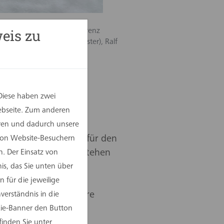
eis zu
ftsführer StW Münster), Laurenz
bäudemanagement StW Münster), Ralf
t Münster)
Diese haben zwei
Webseite. Zum anderen
uppe, und dem
eren und dadurch unsere
 ersten Spatenstich für den
 von Website-Besuchern
tzten Parkplatz entstehen
. Der Einsatz von
hört bereits dem
is, das Sie unten über
lätze identifiziert.
 für die jeweilige
zielt nachverdichtbare
erständnis in die
kie-Banner den Button
finden Sie unter