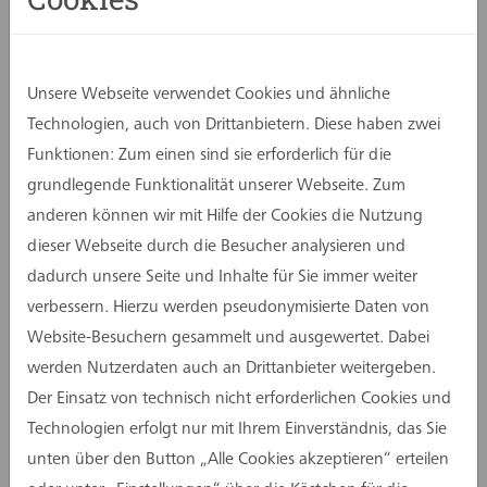
dieser Moment auf der Baustelle mit zahlreichen
Projektbeteiligten gewürdigt. Ebenfalls vor Ort:
Das assmann-Projektsteuerungsteam um
Unsere Webseite verwendet Cookies und ähnliche
Geschäftsführer Olaf Bruske sowie Denise
Technologien, auch von Drittanbietern. Diese haben zwei
Melmuka, Maximilian Brück und Christina
Funktionen: Zum einen sind sie erforderlich für die
Giourka.
grundlegende Funktionalität unserer Webseite. Zum
anderen können wir mit Hilfe der Cookies die Nutzung
Ein Außenaufzug brachte die Gäste bis in die 16.
dieser Webseite durch die Besucher analysieren und
Etage – mit beeindruckendem Blick über
dadurch unsere Seite und Inhalte für Sie immer weiter
Münster. Beim Rundgang durch das Gebäude
verbessern. Hierzu werden pseudonymisierte Daten von
wurde deutlich, wie weit die Arbeiten auf den
Website-Besuchern gesammelt und ausgewertet. Dabei
einzelnen Ebenen bereits fortgeschritten sind.
werden Nutzerdaten auch an Drittanbieter weitergeben.
Auf dem rund 9.500 m² großen Grundstück
Der Einsatz von technisch nicht erforderlichen Cookies und
entsteht ein Neubauensemble, das verschiedene
Technologien erfolgt nur mit Ihrem Einverständnis, das Sie
Büro- und Nutzungskonzepte miteinander
unten über den Button „Alle Cookies akzeptieren“ erteilen