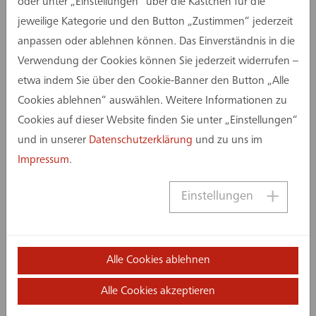
verbindet. Prägendes Element ist ein Turm mit
oder unter „Einstellungen“ über die Kästchen für die
mehr als 18.000 m² Bürofläche. Hinzu kommen
jeweilige Kategorie und den Button „Zustimmen“ jederzeit
die „DreiecksKontore“ mit rund 6.800 m²
anpassen oder ablehnen können. Das Einverständnis in die
weiterer Arbeitsflächen. In den
Verwendung der Cookies können Sie jederzeit widerrufen –
„RautenKontoren“ entstehen darüber hinaus
etwa indem Sie über den Cookie-Banner den Button „Alle
flexibel nutzbare Bereiche, die sich an
Cookies ablehnen“ auswählen. Weitere Informationen zu
unterschiedliche Anforderungen anpassen lassen.
Cookies auf dieser Website finden Sie unter „Einstellungen“
und in unserer
Datenschutzerklärung
und zu uns im
Insgesamt umfasst das Quartier rund 20.000 m²
Impressum
.
Mietfläche. Neben modernen Büroflächen sind
Gastronomie, Fitnessangebote und eine
Einstellungen
Fortbildungsakademie vorgesehen, flexibel
anpassbar an unterschiedliche Arbeits- und
Nutzungskonzepte.
Alle Cookies ablehnen
Für das Quartier ist eine Zertifizierung nach
Alle Cookies akzeptieren
DGNB-Goldstandard vorgesehen. Als weithin