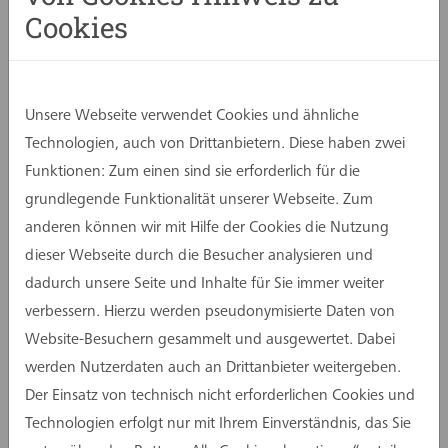
Neugestaltung der Grundschule Lemgo-West im
Cookies
Ortsteil Lieme hat die Stadt Lemgo überzeugende
Entwürfe in Architektur, Freianlagenplanung und
Innenarchitektur prämiert.
Unsere Webseite verwendet Cookies und ähnliche
Das bestehende Schulgebäude entsprach nicht
Technologien, auch von Drittanbietern. Diese haben zwei
mehr den Anforderungen an modernen
Funktionen: Zum einen sind sie erforderlich für die
Unterricht und Ganztagsbetreuung. Es fehlte an
grundlegende Funktionalität unserer Webseite. Zum
Fachräumen und Gemeinschaftsflächen – eine
anderen können wir mit Hilfe der Cookies die Nutzung
grundlegende bauliche Neuausrichtung war
dieser Webseite durch die Besucher analysieren und
notwendig.
dadurch unsere Seite und Inhalte für Sie immer weiter
verbessern. Hierzu werden pseudonymisierte Daten von
Eine vorausgehende Machbarkeitsstudie
Website-Besuchern gesammelt und ausgewertet. Dabei
untersuchte sowohl die Erweiterung und
werden Nutzerdaten auch an Drittanbieter weitergeben.
Sanierung des Bestands als auch einen
Der Einsatz von technisch nicht erforderlichen Cookies und
vollständigen Neubau. Da sich keine eindeutige
Technologien erfolgt nur mit Ihrem Einverständnis, das Sie
Vorzugsvariante abzeichnete, entschied sich die