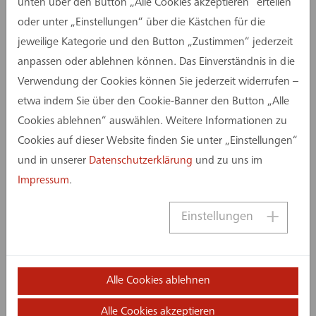
unten über den Button „Alle Cookies akzeptieren“ erteilen
Stadt Lemgo für ein offenes Auswahlverfahren.
oder unter „Einstellungen“ über die Kästchen für die
Die assmann gruppe übernahm die Vorbereitung
jeweilige Kategorie und den Button „Zustimmen“ jederzeit
und Organisation als Realisierungswettbewerb
anpassen oder ablehnen können. Das Einverständnis in die
gemäß der Vergabeverordnung (VgV) und der
Verwendung der Cookies können Sie jederzeit widerrufen –
Richtlinie für Planungswettbewerbe (RPW 2013).
etwa indem Sie über den Cookie-Banner den Button „Alle
Cookies ablehnen“ auswählen. Weitere Informationen zu
Den ersten Preis erhielten Marocco GbR, Berlin
Cookies auf dieser Website finden Sie unter „Einstellungen“
(Architektur), nsp landschaftsarchitekten
und in unserer
Datenschutzerklärung
und zu uns im
stadtplaner PartGmbB, Hannover
Impressum
.
(Freianlagenplanung) und Anna Caspar
Innenarchitektur, Berlin (Innenarchitektur).
Einstellungen
Insgesamt nahmen 14 Architekturbüros am
Wettbewerb teil. Neben den drei
ausgezeichneten Entwürfen wurde eine weitere
Alle Cookies ablehnen
Arbeit mit einer Anerkennung gewürdigt.
Alle Cookies akzeptieren