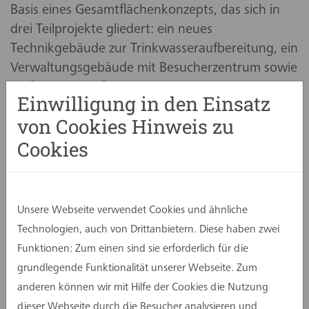
Basis eines Gesamtflächenkonzepts, das sich in
drei Teilprojekte gliedert: ein neues
Technikgebäude zur Trinkwasseraufbereitung, ein
Verwaltungsgebäude mit Besucherzentrum sowie
umfassende Außenanlagen. Für diese Bereiche
Einwilligung in den Einsatz
arbeiten spezialisierte Planungsteams zusammen.
von Cookies Hinweis zu
Seit 2022 entsteht auf dem Gelände ein
Cookies
moderner Standort, der technische Erneuerung
mit neuen Betriebs- und Bildungsfunktionen
verbindet. Mit dem Verwaltungsgebäude steht
Unsere Webseite verwendet Cookies und ähnliche
bereits ein erster zentraler Baustein zur
Technologien, auch von Drittanbietern. Diese haben zwei
Verfügung. 2025 folgte das Bildungszentrum
Funktionen: Zum einen sind sie erforderlich für die
„WasserWerkstatt“ in Hornheide, das Wissen
grundlegende Funktionalität unserer Webseite. Zum
rund um das Thema Trinkwasser vermittelt.Den
anderen können wir mit Hilfe der Cookies die Nutzung
technologischen Kern der
dieser Webseite durch die Besucher analysieren und