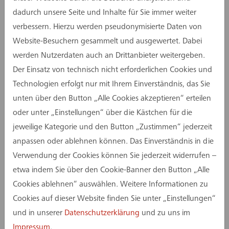
Wasserwerksmodernisierung bildet die neue
dadurch unsere Seite und Inhalte für Sie immer weiter
Aufbereitungsanlage, die 2026 in Betrieb geht
verbessern. Hierzu werden pseudonymisierte Daten von
und die Leistungsfähigkeit des Standorts
Website-Besuchern gesammelt und ausgewertet. Dabei
maßgeblich erhöht.
werden Nutzerdaten auch an Drittanbieter weitergeben.
Technologisch setzt das Wasserwerk Hornheide
Der Einsatz von technisch nicht erforderlichen Cookies und
auf eine leistungsstarke Ultrafiltrationsanlage.
Technologien erfolgt nur mit Ihrem Einverständnis, das Sie
Drei Blöcke mit jeweils 128 Membranmodulen
unten über den Button „Alle Cookies akzeptieren“ erteilen
reinigen das aus dem Dortmund-Ems-Kanal
oder unter „Einstellungen“ über die Kästchen für die
entnommene Oberflächenwasser in Kombination
jeweilige Kategorie und den Button „Zustimmen“ jederzeit
mit Flockungsmitteln und Pulveraktivkohle
anpassen oder ablehnen können. Das Einverständnis in die
effizient vor. Nach der Vorfiltration versickert das
Verwendung der Cookies können Sie jederzeit widerrufen –
Wasser rund 50 Tage durch Sand und
etwa indem Sie über den Cookie-Banner den Button „Alle
Kiesschichten. Dieses Verfahren steigert die
Cookies ablehnen“ auswählen. Weitere Informationen zu
Produktionskapazität, verbessert den
Cookies auf dieser Website finden Sie unter „Einstellungen“
Grundwasserschutz und stellt eine tragende
und in unserer
Datenschutzerklärung
und zu uns im
Säule zum jährlichen Trinkwasserbedarf der Stadt
Impressum
.