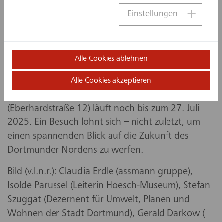
die Ausstellung auch den Siegerentwurf von
Einstellungen
florian krieger – architektur und städtebau gmbh,
der die Jury überzeugte. Die baulichen Vorgaben
wurden harmonisch zusammengeführt, wodurch
ein stimmiges Wohnkonzept für
Alle Cookies ablehnen
nachbarschaftliche Gemeinschaft entsteht.
Alle Cookies akzeptieren
Die Ausstellung im Hoesch-Museum
(Eberhardstraße 12) läuft noch bis zum 27. Juli
2025. Ein Besuch lohnt sich – nicht zuletzt, um
einen spannenden Blick auf die Zukunft des
Dortmunder Nordens zu werfen.
Bild (v.l.n.r.): Claudia Erdle (assmann gruppe),
Isolde Parussel (Leiterin Hoesch-Museum), Stefan
Szuggat (Dezernent für Umwelt, Planen und
Wohnen der Stadt Dortmund), Gerald Darkow (