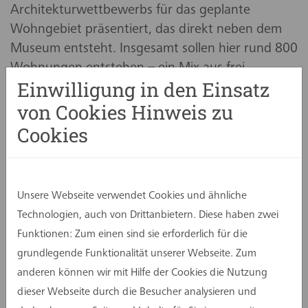
Architekturwettbewerbs für das geplante
Wohngebiet präsentiert, das direkt neben dem
Museum entsteht. Insgesamt sollen hier rund 800
Wohnungen entstehen – ein Mix aus frei
Einwilligung in den Einsatz
finanzierten und öffentlich geförderten Einheiten.
von Cookies Hinweis zu
Ergänzt wird das Quartier durch eine Schule, eine
Kita, einen Park und
Cookies
Nahversorgungsmöglichkeiten.
Die Aufgabenstellung für das Karlsquartier sah
vor, dass sich das Gebiet durch eine nachhaltige
Unsere Webseite verwendet Cookies und ähnliche
Bauweise und eine integrative
Technologien, auch von Drittanbietern. Diese haben zwei
Gemeinschaftsausrichtung auszeichnet. Für das
Funktionen: Zum einen sind sie erforderlich für die
Baufeld 2 waren flexible Hofanlagen vorgesehen,
grundlegende Funktionalität unserer Webseite. Zum
die entweder als geschlossene
anderen können wir mit Hilfe der Cookies die Nutzung
Blockrandbebauung um einen Innenhof oder als
dieser Webseite durch die Besucher analysieren und