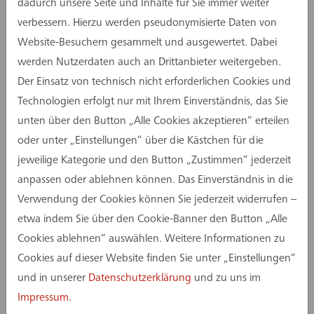
Blockrandbebauung mit mehrgeschossigen,
dadurch unsere Seite und Inhalte für Sie immer weiter
offenen Durchgängen gestaltet werden können.
verbessern. Hierzu werden pseudonymisierte Daten von
Die Fassade soll parallel zum Grünen Wall zoniert
Website-Besuchern gesammelt und ausgewertet. Dabei
und durch eine tiefenstaffelnde Gestaltung
werden Nutzerdaten auch an Drittanbieter weitergeben.
gegliedert werden. Städtebauliche Akzente
Der Einsatz von technisch nicht erforderlichen Cookies und
werden an den vier Blockecken gesetzt. Die
Technologien erfolgt nur mit Ihrem Einverständnis, das Sie
Hofgestaltung soll hochwertig sein und eine hohe
unten über den Button „Alle Cookies akzeptieren“ erteilen
Aufenthaltsqualität bieten. Zudem ist eine
oder unter „Einstellungen“ über die Kästchen für die
gestalterische Anbindung an benachbarte
jeweilige Kategorie und den Button „Zustimmen“ jederzeit
Baufelder und neue Parkanlagen vorgesehen.
anpassen oder ablehnen können. Das Einverständnis in die
Verwendung der Cookies können Sie jederzeit widerrufen –
Das assmann-Team aus dem Leistungsbereich
etwa indem Sie über den Cookie-Banner den Button „Alle
„Projektvorbereitung“ führte das
Cookies ablehnen“ auswählen. Weitere Informationen zu
Wettbewerbsmanagement durch und trug so
Cookies auf dieser Website finden Sie unter „Einstellungen“
maßgeblich zum Erfolg des Verfahrens bei.
und in unserer
Datenschutzerklärung
und zu uns im
Impressum
.
Neben den Wettbewerbsbeiträgen präsentiert