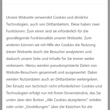
modernen Zwei-Feld-Turnhalle im Stadtteil
Weetzen. Der Wettbewerb wurde als
nichtoffener, einphasiger Wettbewerb im
Unsere Webseite verwendet Cookies und ähnliche
anonymen Verfahren innerhalb eines VgV-
Technologien, auch von Drittanbietern. Diese haben zwei
Verfahrens gemäß RPW ausgeschrieben.
Funktionen: Zum einen sind sie erforderlich für die
grundlegende Funktionalität unserer Webseite. Zum
Der Entwurf fügt sich harmonisch in die dörfliche
anderen können wir mit Hilfe der Cookies die Nutzung
Bautypologie ein und schafft durch geschickte
dieser Webseite durch die Besucher analysieren und
Anordnung der Baukörper hochwertige, vielseitig
dadurch unsere Seite und Inhalte für Sie immer weiter
nutzbare Außenräume sowie eine flexible,
verbessern. Hierzu werden pseudonymisierte Daten von
pädagogische Lernwelt, die den heutigen und
Website-Besuchern gesammelt und ausgewertet. Dabei
zukünftigen Anforderungen gerecht wird.
werden Nutzerdaten auch an Drittanbieter weitergeben.
Der Einsatz von technisch nicht erforderlichen Cookies und
Auszug aus der Preisgerichtsbeurteilung: Der
Technologien erfolgt nur mit Ihrem Einverständnis, das Sie
Schulneubau schafft durch seine versetzte
unten über den Button „Alle Cookies akzeptieren“ erteilen
Anordnung eine klare Funktionstrennung und
oder unter „Einstellungen“ über die Kästchen für die