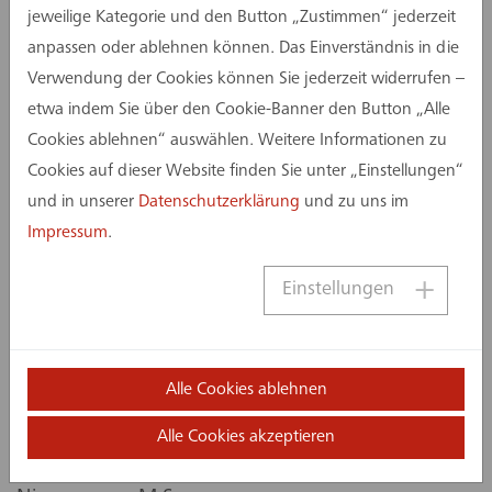
definiert geschützte Schulhof- und öffentliche
jeweilige Kategorie und den Button „Zustimmen“ jederzeit
Vorbereiche. Die kompakte Bauweise mit Beton-
anpassen oder ablehnen können. Das Einverständnis in die
Holz-Hybridkonstruktion und die nachhaltige
Verwendung der Cookies können Sie jederzeit widerrufen –
Holzfassade bieten eine langlebige und
etwa indem Sie über den Cookie-Banner den Button „Alle
wirtschaftliche Lösung. Die Anordnung der
Cookies ablehnen“ auswählen. Weitere Informationen zu
Räume und die Gestaltung der Außenbereiche
Cookies auf dieser Website finden Sie unter „Einstellungen“
erfüllen die hohen Anforderungen des Auslobers
und in unserer
Datenschutzerklärung
und zu uns im
und schaffen eine angemessene Lösung für die
Impressum
.
städtebauliche Situation und Ortsgröße.
Einstellungen
„In Anbetracht der im Wettbewerb sehr starken
Konkurrenz ein toller Erfolg für das gesamte
Team BKSA. Eine sehr spannenden Bauaufgabe
Alle Cookies ablehnen
mit einem pädagogisch zukunftsweisenden
Raumansatz, den wir natürlich gerne auch
Alle Cookies akzeptieren
gebaut hätten“, so Dipl.-Ing. Architekt Stefan