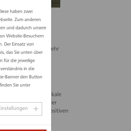
Diese haben zwei
Webseite. Zum anderen
eren und dadurch unsere
 von Website-Besuchern
. Der Einsatz von
n und bietet jetzt mehr
is, das Sie unten über
gie. Im Beisein von
 für die jeweilige
worden.
erständnis in die
kie-Banner den Button
tmund im Bereich der
finden Sie unter
reibt seitdem die
gie und stärkt das lokale
nungsfeier betonte der
Einstellungen
P ein Ausdruck der positiven
t.