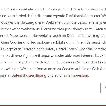
det Cookies und ähnliche Technologien, auch von Drittanbietern. 
ent GmbH
ind sie erforderlich für die grundlegende Funktionalität unserer 
er Cookies die Nutzung dieser Webseite durch die Besucher analysi
Sie immer weiter verbessern. Hierzu werden pseudonymisierte Daten
tet. Dabei werden Nutzerdaten auch an Drittanbieter weitergeben
Dortmund (ZfP) auf PHOENIX West ist erweitert worde
rlichen Cookies und Technologien erfolgt nur mit Ihrem Einverständn
nnovative Unternehmen im Bereich Produktionstechnolo
s akzeptieren“ erteilen oder unter „Einstellungen“ über die Kästchen
tphal ist diese Erweiterung nun feierlich eröffnet 
on „Zustimmen“ jederzeit anpassen oder ablehnen können. Das Einv
 können Sie jederzeit widerrufen – etwa indem Sie über den Coo
petenzzentrum des Verbundes TechnologieZentrumDor
 auswählen. Weitere Informationen zu Cookies auf dieser Website 
tionskerne des Technologieparks PHOENIX West und t
 unserer
Datenschutzerklärung
und zu uns im
Impressum
.
t wichtige Impulse im Bereich der Produktionstechnolo
, Startups und KMU in diesem Bereich. Bei der Eröff
eierliche Eröffnung des dritten Bauabschnitts des Zf
 und des gesamten Wirtschaftsstandorts Dortmund is