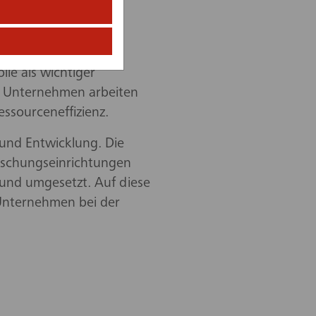
 sind rund 2.000 qm
10.000 qm
twicklung finden.
le als wichtiger
ie Unternehmen arbeiten
ssourceneffizienz.
 und Entwicklung. Die
orschungseinrichtungen
und umgesetzt. Auf diese
 Unternehmen bei der