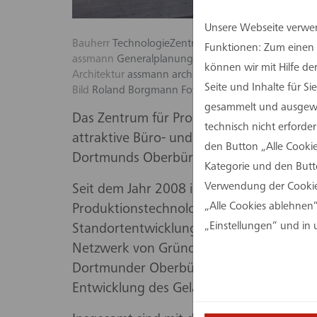
Unsere Webseite verwen
Bauherr
TechnologieZentrumDortmund Managem
Funktionen: Zum einen s
assmann
Generalplanung
können wir mit Hilfe d
Architektur
assmann architekten
Seite und Inhalte für 
Bild
Roland Borgmann Fotografie
gesammelt und ausgewer
Das Zentrum für Produktionstechnologie 
technisch nicht erforde
attraktive Büro- und Hallenflächen für i
den Button „Alle Cookie
Dortmunds Oberbürgermeister Thomas Wes
Kategorie und den Butt
Verwendung der Cookies
Seit dem Jahr 2008 ist das ZfP als Kom
„Alle Cookies ablehnen“
Produktionstechnologie einer der Innova
„Einstellungen“ und in
Standortentwicklung aktiv voran. Es setz
Netzwerk von Gründerinnen und Gründern
Dortmunder Oberbürgermeister, dass die f
Entwicklung des Geländes PHOENIX West