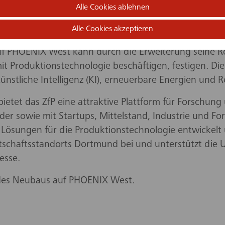
nitt weitere 4.300 qm Nutzfläche entstanden, davon
Alle Cookies ablehnen
che. Insgesamt verfügt das ZfP damit nun über rund 
Alle Cookies akzeptieren
en können in dem Neubau Raum für Wachstum und En
 PHOENIX West kann durch die Erweiterung seine Rol
it Produktionstechnologie beschäftigen, festigen. D
tliche Intelligenz (KI), erneuerbare Energien und Re
etet das ZfP eine attraktive Plattform für Forschung
er sowie mit Startups, Mittelstand, Industrie und F
Lösungen für die Produktionstechnologie entwickelt 
rtschaftsstandorts Dortmund bei und unterstützt die
esse.
des Neubaus auf PHOENIX West.