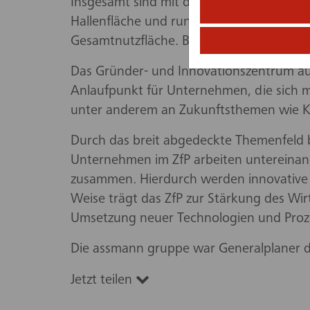
Insgesamt sind mit dem dritten Bauabsch
Hallenfläche und rund 2.300 qm Büroflä
Gesamtnutzfläche. Bis zu 20 Unternehm
Das Gründer- und Innovationszentrum auf
Anlaufpunkt für Unternehmen, die sich m
unter anderem an Zukunftsthemen wie Küns
Durch das breit abgedeckte Themenfeld bi
Unternehmen im ZfP arbeiten untereinand
zusammen. Hierdurch werden innovative 
Weise trägt das ZfP zur Stärkung des Wi
Umsetzung neuer Technologien und Proz
Die assmann gruppe war Generalplaner 
Jetzt teilen