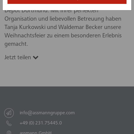
Ein herzliches Dankeschön an das Team des
Depot Dortmund. Mit ihrer perfekten
Organisation und liebevollen Betreuung haben
Tanja Kurkowski und Waldemar Becker unsere
Weihnachtsfeier zu einem besonderen Erlebnis
gemacht.
Jetzt teilen
info@assmanngruppe.com
+49 (0) 231.75445.0
assmann GmbH