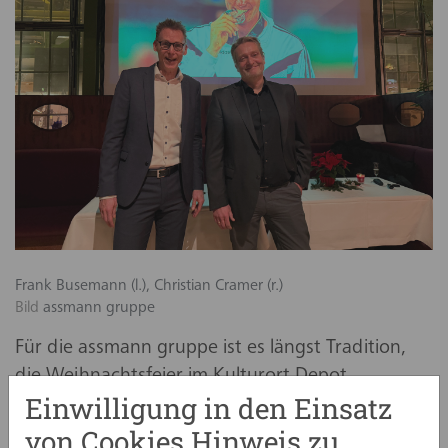
Frank Busemann (l.), Christian Cramer (r.)
Bild
assmann gruppe
Für die assmann gruppe ist es längst Tradition,
die Weihnachtsfeier im Kulturort Depot
Einwilligung in den Einsatz
Dortmund auszurichten.
von Cookies Hinweis zu