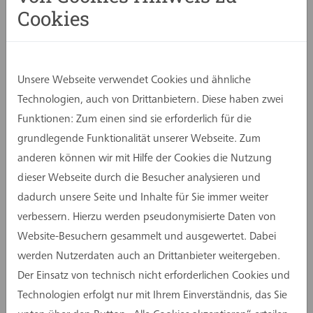
Auch in diesem Jahr sorgte das historische
Cookies
Industriedenkmal für einen stimmungsvollen
Rahmen für Begegnungen, Gespräche und
Inspiration. Die Feier bot Gelegenheit, gemeinsam
mit Kolleginnen und Kollegen der Standorte
Unsere Webseite verwendet Cookies und ähnliche
Dortmund, Münster, Köln und Frankfurt das Jahr
Technologien, auch von Drittanbietern. Diese haben zwei
Revue passieren zu lassen – und zugleich Impulse
Funktionen: Zum einen sind sie erforderlich für die
für die Zukunft zu gewinnen.
grundlegende Funktionalität unserer Webseite. Zum
anderen können wir mit Hilfe der Cookies die Nutzung
Christian Cramer, geschäftsführender
dieser Webseite durch die Besucher analysieren und
Gesellschafter der assmann gruppe, eröffnete
dadurch unsere Seite und Inhalte für Sie immer weiter
den Abend und begrüßte einen besonderen Gast:
verbessern. Hierzu werden pseudonymisierte Daten von
Frank Busemann, Silbermedaillengewinner im
Website-Besuchern gesammelt und ausgewertet. Dabei
Zehnkampf bei den Olympischen Spielen in
werden Nutzerdaten auch an Drittanbieter weitergeben.
Atlanta und „Sportler des Jahres“.
Der Einsatz von technisch nicht erforderlichen Cookies und
Unter dem Motto „Zehnkampf für Ihr Business –
Technologien erfolgt nur mit Ihrem Einverständnis, das Sie