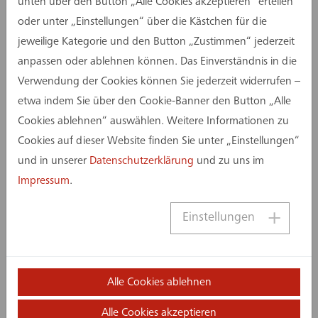
Sieg für Ihr Team“ nahm Busemann die
unten über den Button „Alle Cookies akzeptieren“ erteilen
Anwesenden mit in die Welt des Leistungssports
oder unter „Einstellungen“ über die Kästchen für die
und zeigte, wie Disziplin, Vielseitigkeit und
jeweilige Kategorie und den Button „Zustimmen“ jederzeit
mentale Stärke auch im Berufsleben
anpassen oder ablehnen können. Das Einverständnis in die
entscheidend sind. „Der sportliche Zehnkampf
Verwendung der Cookies können Sie jederzeit widerrufen –
bildet an nur zwei Tagen das ganze Leben ab“,
etwa indem Sie über den Cookie-Banner den Button „Alle
erklärte er und gab Denkanstöße zu
Cookies ablehnen“ auswählen. Weitere Informationen zu
Selbstbewusstsein, Kreativität und der Fähigkeit,
Cookies auf dieser Website finden Sie unter „Einstellungen“
Hindernisse zu überwinden.
und in unserer
Datenschutzerklärung
und zu uns im
Impressum
.
Die Botschaft war klar: Erfolg entsteht nicht
zufällig, sondern durch Leidenschaft und
Einstellungen
Teamgeist – eine Erkenntnis, die über den
festlichen Rahmen hinaus Orientierung für das
Jahr 2026 voller Chancen und gemeinsamer
Alle Cookies ablehnen
Erfolge gibt.
Alle Cookies akzeptieren