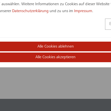
 auswählen. Weitere Informationen zu Cookies auf dieser Website 
 unserer
Datenschutzerklärung
und zu uns im
Impressum
.
Kolleginnen und Kollegen sieben Wintertage im österr
te, bei Pausen im Skigebiet und an den Abenden im Ch
Alle Cookies ablehnen
 persönliche Gespräche und viele besondere Momente ab
men stärkte das Gemeinschaftsgefühl innerhalb de
Alle Cookies akzeptieren
zeit.