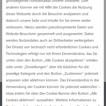
entwickelte offene Struktur soll dabei auch für
grundlegende Funktionalität unserer Webseite. Zum
die Umsetzung moderner Büroarbeitsplätze
anderen können wir mit Hilfe der Cookies die Nutzung
genutzt werden. Die assmann gruppe prüft
dieser Webseite durch die Besucher analysieren und
projektvorbereitende Maßnahmen dieses
dadurch unsere Seite und Inhalte für Sie immer weiter
Vorhabens, um eine Entscheidungsgrundlage
verbessern. Hierzu werden pseudonymisierte Daten von
über die Durchführung eines solchen Projektes
Website-Besuchern gesammelt und ausgewertet. Dabei
für die politischen Gremien sowie die
werden Nutzerdaten auch an Drittanbieter weitergeben.
Verwaltungsleitung der Stadt zu schaffen.
Der Einsatz von technisch nicht erforderlichen Cookies und
Technologien erfolgt nur mit Ihrem Einverständnis, das Sie
Jetzt teilen
unten über den Button „Alle Cookies akzeptieren“ erteilen
oder unter „Einstellungen“ über die Kästchen für die
jeweilige Kategorie und den Button „Zustimmen“ jederzeit
anpassen oder ablehnen können. Das Einverständnis in die
Verwendung der Cookies können Sie jederzeit widerrufen –
etwa indem Sie über den Cookie-Banner den Button „Alle
Cookies ablehnen“ auswählen. Weitere Informationen zu
info@assmanngruppe.com