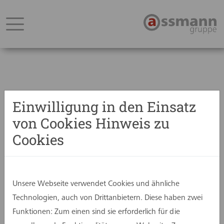
Einwilligung in den Einsatz
Zurück
von Cookies Hinweis zu
12. April 2022
+++ Sanierung Rathaus Telgte
Cookies
+++
Das seit 2018 in die Liste der Baudenkmäler
Unsere Webseite verwendet Cookies und ähnliche
eingetragene Rathaus der Stadt Telgte wird
Technologien, auch von Drittanbietern. Diese haben zwei
saniert. Die von den Entwurfsarchitekten
Funktionen: Zum einen sind sie erforderlich für die