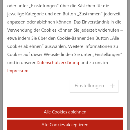
besondere Anforderungen an Planung und
oder unter „Einstellungen“ über die Kästchen für die
Umsetzung. Dank einer flexiblen und
jeweilige Kategorie und den Button „Zustimmen“ jederzeit
lösungsorientierten Herangehensweise konnten
anpassen oder ablehnen können. Das Einverständnis in die
alle Herausforderungen erfolgreich gemeistert
Verwendung der Cookies können Sie jederzeit widerrufen –
werden. Das Ergebnis ist ein modernisierter
etwa indem Sie über den Cookie-Banner den Button „Alle
Gebäudeteil, der durch Funktionalität und
Cookies ablehnen“ auswählen. Weitere Informationen zu
Gestaltung überzeugt.
Cookies auf dieser Website finden Sie unter „Einstellungen“
und in unserer
Datenschutzerklärung
und zu uns im
Insgesamt umfasst die Sanierungsmaßnahme vier
Impressum
.
Bauabschnitte mit einer Bauzeit von sieben
Jahren. Die assmann gruppe verantwortet dabei
Einstellungen
die Objekt- und Fassadenplanung sowie die
technische Gebäudeausrüstung.
Eine wichtige Grundlage für das Projekt lieferte
Alle Cookies ablehnen
bereits 2017 das statische Gutachten des Teams
Alle Cookies akzeptieren
aus Münster, auf das alle Folgegewerke bis heute