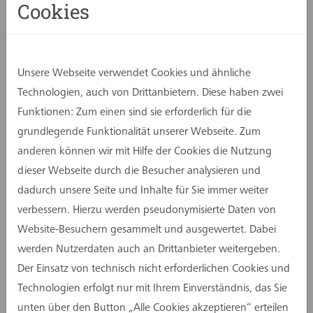
Cookies
Nach rund zweieinhalb Jahren Bauzeit ist der
erste Bauabschnitt im Kreishaus Recklinghausen
erfolgreich abgeschlossen. Mit dem
modernisierten Gebäudeteil nimmt auch die neue
Unsere Webseite verwendet Cookies und ähnliche
Bürgerzone ihren Betrieb auf. Sie wird künftig
Technologien, auch von Drittanbietern. Diese haben zwei
zum zentralen Anlaufpunkt für sämtliche
Funktionen: Zum einen sind sie erforderlich für die
Dienstleistungen der Kreisverwaltung und steht
grundlegende Funktionalität unserer Webseite. Zum
für Übersichtlichkeit, Effizienz und zeitgemäßen
anderen können wir mit Hilfe der Cookies die Nutzung
Bürgerservice.
dieser Webseite durch die Besucher analysieren und
dadurch unsere Seite und Inhalte für Sie immer weiter
Bereits im Rahmen einer feierlichen Eröffnung
verbessern. Hierzu werden pseudonymisierte Daten von
hatten Bürgerinnen und Bürger Gelegenheit, die
Website-Besuchern gesammelt und ausgewertet. Dabei
neugestaltete Zone kennenzulernen. Auch das
werden Nutzerdaten auch an Drittanbieter weitergeben.
Projektteam der assmann gruppe war vor Ort
Der Einsatz von technisch nicht erforderlichen Cookies und
und informierte über die nächsten Bauphasen.
Technologien erfolgt nur mit Ihrem Einverständnis, das Sie
Die Sanierung im laufenden Betrieb stellte
unten über den Button „Alle Cookies akzeptieren“ erteilen