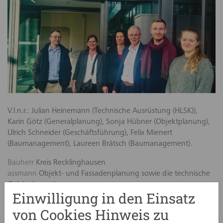
V.l.n.r.: Julian Heinemann (Technische Ausrüstung (HLSK)),
Karin Götz (Generalplanung), Sonja Hübner (Objektplanung),
Ulrich Schneider (Geschäftsführung), Felix Mienert
(Baumanagement), Laureen Brätsch (Baumanagement).
Bauherr
Kreis Recklinghausen
assmann
Objekt- und Fassadenplanung sowie die technische
Gebäudeausrüstung.
Einwilligung in den Einsatz
Architektur
assmann architekten
Bild
assmann gruppe
von Cookies Hinweis zu