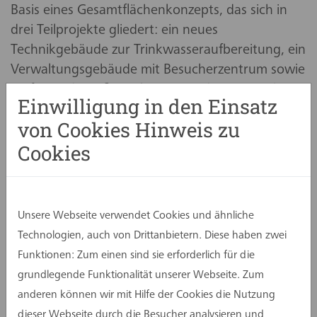
Basis eines Gesamtflächenkonzepts, das sich in
drei Teilprojekte gliedert: ein neues
Technikgebäude zur Trinkwasseraufbereitung, ein
Verwaltungsgebäude mit Besucherzentrum sowie
umfassende Außenanlagen. Für diese Bereiche
Einwilligung in den Einsatz
arbeiten spezialisierte Planungsteams zusammen.
von Cookies Hinweis zu
Seit 2022 entsteht auf dem Gelände ein
Cookies
moderner Standort, der technische Erneuerung
mit neuen Betriebs- und Bildungsfunktionen
verbindet. Mit dem Verwaltungsgebäude steht
Unsere Webseite verwendet Cookies und ähnliche
bereits ein erster zentraler Baustein zur
Technologien, auch von Drittanbietern. Diese haben zwei
Verfügung. 2025 folgte das Bildungszentrum
Funktionen: Zum einen sind sie erforderlich für die
„WasserWerkstatt“ in Hornheide, das Wissen
grundlegende Funktionalität unserer Webseite. Zum
rund um das Thema Trinkwasser vermittelt.Den
anderen können wir mit Hilfe der Cookies die Nutzung
technologischen Kern der
dieser Webseite durch die Besucher analysieren und