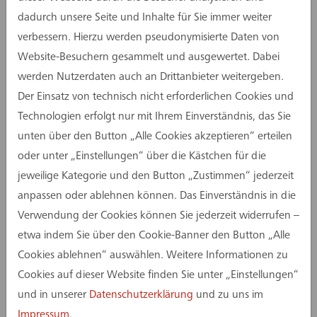
Wasserwerksmodernisierung bildet die neue
dadurch unsere Seite und Inhalte für Sie immer weiter
Aufbereitungsanlage, die 2026 in Betrieb geht
verbessern. Hierzu werden pseudonymisierte Daten von
und die Leistungsfähigkeit des Standorts
Website-Besuchern gesammelt und ausgewertet. Dabei
maßgeblich erhöht.
werden Nutzerdaten auch an Drittanbieter weitergeben.
Technologisch setzt das Wasserwerk Hornheide
Der Einsatz von technisch nicht erforderlichen Cookies und
auf eine leistungsstarke Ultrafiltrationsanlage.
Technologien erfolgt nur mit Ihrem Einverständnis, das Sie
Drei Blöcke mit jeweils 128 Membranmodulen
unten über den Button „Alle Cookies akzeptieren“ erteilen
reinigen das aus dem Dortmund-Ems-Kanal
oder unter „Einstellungen“ über die Kästchen für die
entnommene Oberflächenwasser in Kombination
jeweilige Kategorie und den Button „Zustimmen“ jederzeit
mit Flockungsmitteln und Pulveraktivkohle
anpassen oder ablehnen können. Das Einverständnis in die
effizient vor. Nach der Vorfiltration versickert das
Verwendung der Cookies können Sie jederzeit widerrufen –
Wasser rund 50 Tage durch Sand und
etwa indem Sie über den Cookie-Banner den Button „Alle
Kiesschichten. Dieses Verfahren steigert die
Cookies ablehnen“ auswählen. Weitere Informationen zu
Produktionskapazität, verbessert den
Cookies auf dieser Website finden Sie unter „Einstellungen“
Grundwasserschutz und stellt eine tragende
und in unserer
Datenschutzerklärung
und zu uns im
Säule zum jährlichen Trinkwasserbedarf der Stadt
Impressum
.