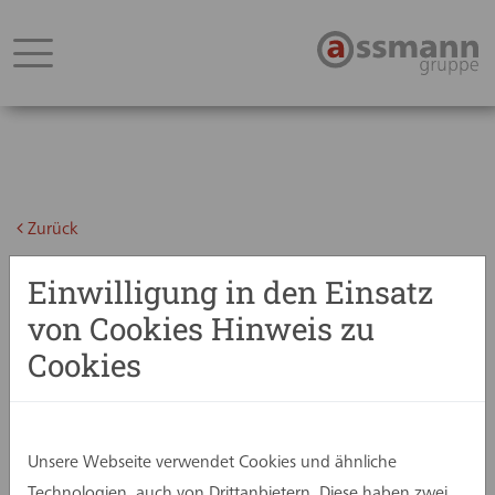
Zurück
03. September 2024
Einwilligung in den Einsatz
Luisa Ciccarelli im Spotlight
von Cookies Hinweis zu
Cookies
Unsere Webseite verwendet Cookies und ähnliche
Technologien, auch von Drittanbietern. Diese haben zwei