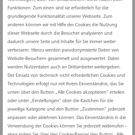
Funktionen: Zum einen sind sie erforderlich für die
grundlegende Funktionalität unserer Webseite. Zum
anderen können wir mit Hilfe der Cookies die Nutzung
dieser Webseite durch die Besucher analysieren und
dadurch unsere Seite und Inhalte für Sie immer weiter
„Mir gefällt das, was ich mache. Sonst würde ich
verbessern. Hierzu werden pseudonymisierte Daten von
da nicht hingehen.“
Website-Besuchern gesammelt und ausgewertet. Dabei
Seit rund sieben Jahren arbeitet Luisa in der
werden Nutzerdaten auch an Drittanbieter weitergeben.
Projektvorbereitung. Warum die Arbeit bei der
Der Einsatz von technisch nicht erforderlichen Cookies und
assmann gruppe zu ihrem Leben passt, verrät sie
Technologien erfolgt nur mit Ihrem Einverständnis, das Sie
in dem
Video
.
unten über den Button „Alle Cookies akzeptieren“ erteilen
oder unter „Einstellungen“ über die Kästchen für die
Jetzt teilen
jeweilige Kategorie und den Button „Zustimmen“ jederzeit
anpassen oder ablehnen können. Das Einverständnis in die
Verwendung der Cookies können Sie jederzeit widerrufen –
etwa indem Sie über den Cookie-Banner den Button „Alle