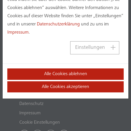
Cookies ablehnen“ auswählen. Weitere Informationen zu
Cookies auf dieser Website finden Sie unter „Einstellungen“
und in unserer
Datenschutzerklärung
und zu uns im
info@assmanngruppe.com
Impressum
.
+49 (0) 231.75445.0
assmann GmbH
Einstellungen
Baroper Straße 237
44227 Dortmund
Deutschland
www.assmanngruppe.com
Alle Cookies ablehnen
Alle Cookies akzeptieren
Datenschutz
Impressum
Cookie Einstellungen