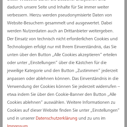
gesamten Zertifizierungsprozess zu koordinieren
dadurch unsere Seite und Inhalte für Sie immer weiter
und Projekte direkt bei der DGNB einzureichen,
verbessern. Hierzu werden pseudonymisierte Daten von
wobei sie den Ablauf von der ersten Analyse bis
Website-Besuchern gesammelt und ausgewertet. Dabei
zur finalen Einreichung begleitet.
werden Nutzerdaten auch an Drittanbieter weitergeben.
Der Einsatz von technisch nicht erforderlichen Cookies und
Doch ihr Verantwortungsbereich geht weit über
Technologien erfolgt nur mit Ihrem Einverständnis, das Sie
die Begleitung von Zertifizierungen hinaus:
unten über den Button „Alle Cookies akzeptieren“ erteilen
Helena Lauterbach bringt ihr Wissen und ihre
oder unter „Einstellungen“ über die Kästchen für die
Expertise aus dem DGNB System künftig auch in
jeweilige Kategorie und den Button „Zustimmen“ jederzeit
Projekte ein, die nicht zertifiziert werden. Ziel ist
anpassen oder ablehnen können. Das Einverständnis in die
es, dort ebenfalls einen strukturierten Ablauf für
Verwendung der Cookies können Sie jederzeit widerrufen –
nachhaltiges Bauen zu etablieren und so die
etwa indem Sie über den Cookie-Banner den Button „Alle
Qualität und Effizienz in allen Projekten zu
Cookies ablehnen“ auswählen. Weitere Informationen zu
steigern.
Cookies auf dieser Website finden Sie unter „Einstellungen“
Die neue Qualifikation bringt mehr
und in unserer
Datenschutzerklärung
und zu uns im
Verantwortung mit sich und stärkt die
Impressum
.