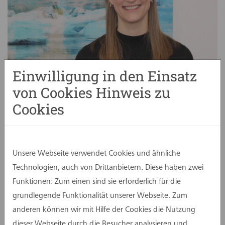
Einwilligung in den Einsatz
von Cookies Hinweis zu
Bild
assmann gruppe
Cookies
Ende des vergangenen Jahres hat Helena
Lauterbach die Qualifikation zur DGNB Auditorin
erfolgreich erworben. Sie ist nun offiziell bei der
Unsere Webseite verwendet Cookies und ähnliche
Deutschen Gesellschaft für Nachhaltiges Bauen
Technologien, auch von Drittanbietern. Diese haben zwei
(DGNB) zugelassen und zusätzlich im
Funktionen: Zum einen sind sie erforderlich für die
Bundesregister Nachhaltigkeit eingetragen.
grundlegende Funktionalität unserer Webseite. Zum
Damit ist die Architektin berechtigt, die
anderen können wir mit Hilfe der Cookies die Nutzung
Erfüllbarkeit von Zertifikaten zu prüfen, den
dieser Webseite durch die Besucher analysieren und