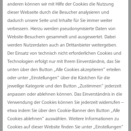
Bauorganisation bietet im Sommer-Semester als
anderen können wir mit Hilfe der Cookies die Nutzung
Wahlpflichtfach zum wiederholten Male das
dieser Webseite durch die Besucher analysieren und
Thema „Nachhaltigkeit in der
dadurch unsere Seite und Inhalte für Sie immer weiter
Immobilienwirtschaft“ an und nutzt die Expertise
verbessern. Hierzu werden pseudonymisierte Daten von
beider Experten zur Wissensvermittlung.
Website-Besuchern gesammelt und ausgewertet. Dabei
werden Nutzerdaten auch an Drittanbieter weitergeben.
Im ersten Teil der Vorlesung hat Kolja Burggräf
Der Einsatz von technisch nicht erforderlichen Cookies und
den Zusammenhang zwischen Nachhaltigkeit und
Technologien erfolgt nur mit Ihrem Einverständnis, das Sie
integraler Planung thematisiert. Anhand von
unten über den Button „Alle Cookies akzeptieren“ erteilen
Praxisbeispielen verdeutlichte der Prokurist der
oder unter „Einstellungen“ über die Kästchen für die
assmann gruppe, dass eine nachhaltige Planung
jeweilige Kategorie und den Button „Zustimmen“ jederzeit
eine ganzheitliche, alle Fachkompetenzen
anpassen oder ablehnen können. Das Einverständnis in die
umfassende Bewertung erfordert und stets mit
Verwendung der Cookies können Sie jederzeit widerrufen –
Projektzielen in Abgleich gebracht werden muss.
etwa indem Sie über den Cookie-Banner den Button „Alle
Andreas Heupel befasste sich im zweiten Teil der
Cookies ablehnen“ auswählen. Weitere Informationen zu
Vorlesung mit den globalen Auswirkungen der
Cookies auf dieser Website finden Sie unter „Einstellungen“