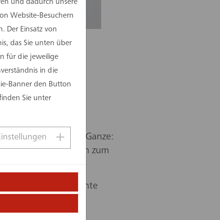
eren und dadurch unsere
 von Website-Besuchern
. Der Einsatz von
is, das Sie unten über
 für die jeweilige
iums der Technischen
erständnis in die
kie-Banner den Button
finden Sie unter
ndiertes Wissen in
 Blick für das große Ganze:
Einstellungen
Kombination macht ihn zum
smann gruppe und lernte
Ausrüstung mit dem