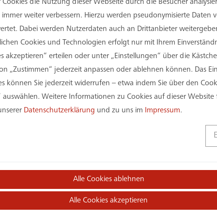
er Cookies die Nutzung dieser Webseite durch die Besucher analysi
Sie immer weiter verbessern. Hierzu werden pseudonymisierte Daten
tet. Dabei werden Nutzerdaten auch an Drittanbieter weitergeben
rlichen Cookies und Technologien erfolgt nur mit Ihrem Einverständn
s akzeptieren“ erteilen oder unter „Einstellungen“ über die Kästchen
hnt zum erfolgreichen Abschluss seines dualen Stud
on „Zustimmen“ jederzeit anpassen oder ablehnen können. Das Einv
 Hochschule Gelsenkirchen.
 können Sie jederzeit widerrufen – etwa indem Sie über den Coo
 auswählen. Weitere Informationen zu Cookies auf dieser Website 
den Titel Bachelor of Engineering und bringt damit fu
 unserer
Datenschutzerklärung
und zu uns im
Impressum
.
e Praxis ein.
Maschinenbau. Diese Doppelqualifikation gibt ihm den
plexen gebäudetechnischen Systemen. Genau diese 
n als Standardlösungen.
Alle Cookies ablehnen
e Marvin bereits praktische Erfahrungen bei der as
tuell verstärkt er den Leistungsbereich Technische 
Alle Cookies akzeptieren