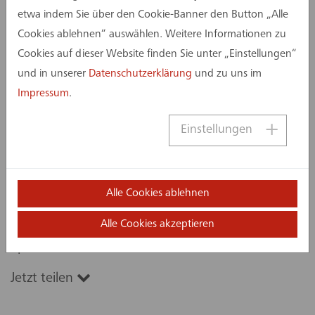
etwa indem Sie über den Cookie-Banner den Button „Alle
bringen.
Cookies ablehnen“ auswählen. Weitere Informationen zu
„Mir ist es wichtig, die Qualität meiner Planung zu
Cookies auf dieser Website finden Sie unter „Einstellungen“
hinterfragen, und ob diese ohne bzw. mit
und in unserer
Datenschutzerklärung
und zu uns im
geringen Komplikationen auf der Baustelle
Impressum
.
umgesetzt werden konnte. Ein Bestandsgebäude
stellt uns zum Zeitpunkt der Planung oft vor
Einstellungen
Herausforderungen, da bauliche und auch
technische Gegebenheiten meist erst im Abbruch
ersichtlich werden. Umso wichtiger ist es mir
Alle Cookies ablehnen
deshalb, Rückschlüsse aus der Praxis zu ziehen,
Alle Cookies akzeptieren
um mich weiterzuentwickeln“, so die CAD-
Spezialistin aus Dortmund.
Jetzt teilen