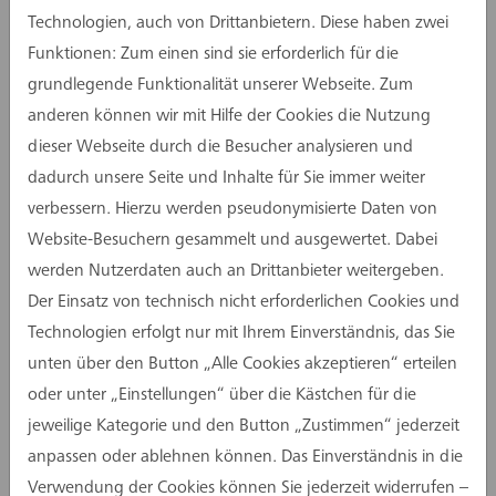
Bedarfs erhebliche brandschutztechnische
Technologien, auch von Drittanbietern. Diese haben zwei
Mängel und Umstrukturierungen innerhalb der
Funktionen: Zum einen sind sie erforderlich für die
Schule. In diesem Zusammenhang erfolgt auch
grundlegende Funktionalität unserer Webseite. Zum
für die Sporthalle eine Erneuerung der
anderen können wir mit Hilfe der Cookies die Nutzung
Raumlufttechnik einschließlich des gesamten
dieser Webseite durch die Besucher analysieren und
Kanalnetzes.
dadurch unsere Seite und Inhalte für Sie immer weiter
verbessern. Hierzu werden pseudonymisierte Daten von
Die assmann gruppe ist für die Generalplanung
Website-Besuchern gesammelt und ausgewertet. Dabei
zuständig. Kürzlich begleitete Tamara Ludolph
werden Nutzerdaten auch an Drittanbieter weitergeben.
vom Leistungsbereich Technische Ausrüstung
Der Einsatz von technisch nicht erforderlichen Cookies und
(HLSK) den Kollegen Serkan Bilici aus der
Technologien erfolgt nur mit Ihrem Einverständnis, das Sie
Objektüberwachung TA zu einer
unten über den Button „Alle Cookies akzeptieren“ erteilen
Baustellenbegehung. Ziel der
oder unter „Einstellungen“ über die Kästchen für die
Baustellenbegehung war es, die tatsächliche
jeweilige Kategorie und den Button „Zustimmen“ jederzeit
Umsetzung der Planung zu prüfen und in diesem
anpassen oder ablehnen können. Das Einverständnis in die
Zuge die Möglichkeit zu nutzen, unserer CAD-
Verwendung der Cookies können Sie jederzeit widerrufen –
Spezialistin die Praxis auf der Baustelle näher zu