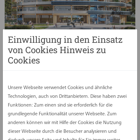
Einwilligung in den Einsatz
von Cookies Hinweis zu
Cookies
Bauherr
BRAINERGY PARK JÜLICH GmbH
assmann
Wettbewerbe und Controlling
Architektur
HENN
Bild
©HENN
Unsere Webseite verwendet Cookies und ähnliche
Der Brainergy Park Jülich ist ein
Technologien, auch von Drittanbietern. Diese haben zwei
Wissenschaftspark und innovatives
Funktionen: Zum einen sind sie erforderlich für die
Gewerbegebiet mit ca. 52 ha Fläche, das auf dem
grundlegende Funktionalität unserer Webseite. Zum
Areal der ehemaligen Sendeanlage am Stadtrand
anderen können wir mit Hilfe der Cookies die Nutzung
von Jülich entsteht. Herzstück des Areals wird das
dieser Webseite durch die Besucher analysieren und
Innovations- und Experimentalgebäude