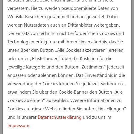
dadurch unsere Seite und Inhalte für Sie immer weiter
"Brainergy Hub", das auf einer Fläche von mehr
verbessern. Hierzu werden pseudonymisierte Daten von
als 9.000 m² für helle und offene Büroräume und
Website-Besuchern gesammelt und ausgewertet. Dabei
Open-Space-Bereiche für z.B. Start-Ups sowie
werden Nutzerdaten auch an Drittanbieter weitergeben.
Projekträume für die Erprobung technischer
Der Einsatz von technisch nicht erforderlichen Cookies und
Neuerungen und zur Entwicklung von
Technologien erfolgt nur mit Ihrem Einverständnis, das Sie
Innovationen Platz bietet. Das
unten über den Button „Alle Cookies akzeptieren“ erteilen
Gemeinschaftsprojekt der Kommunen Jülich,
oder unter „Einstellungen“ über die Kästchen für die
Niederzier und Titz wird als zentraler Bestandteil
jeweilige Kategorie und den Button „Zustimmen“ jederzeit
des Parks das energetische und kreative Herz des
anpassen oder ablehnen können. Das Einverständnis in die
Campus und dient als Plattform für Kreativität
Verwendung der Cookies können Sie jederzeit widerrufen –
und Innovation.
etwa indem Sie über den Cookie-Banner den Button „Alle
Cookies ablehnen“ auswählen. Weitere Informationen zu
Das Team „Projektvorbereitung“ der assmann
Cookies auf dieser Website finden Sie unter „Einstellungen“
gruppe hat dieses Leuchtturmprojekt für
und in unserer
Datenschutzerklärung
und zu uns im
nachhaltiges Design in den LPH 1-3 betreut und
Impressum
.
kürzlich erfolgreich abgeschlossen. Mit den