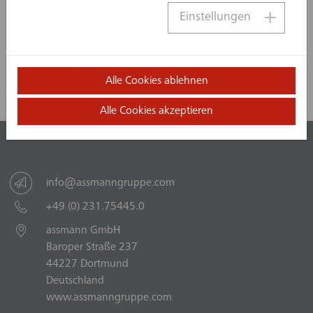
erarbeiteten Unterlagen wurde nun der
Einstellungen
Förderantrag für den Bau eingereicht.
Jetzt teilen
Alle Cookies ablehnen
Alle Cookies akzeptieren
info@assmanngruppe.com
+49 (0) 231.75445.0
assmann GmbH
Baroper Straße 237
44227 Dortmund
Deutschland
www.assmanngruppe.com