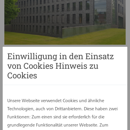
Einwilligung in den Einsatz
Bild assmann gruppe
von Cookies Hinweis zu
Die assmann gruppe freut sich, den Umzug der
Cookies
assmann münster GmbH in ein neues, modernes
Bürogebäude bekannt zu geben. Die neuen
Räumlichkeiten der Kolleginnen und Kollegen am
Standort Münster befinden sich, nach der
Unsere Webseite verwendet Cookies und ähnliche
baulichen Fertigstellung (Generalplanung
Technologien, auch von Drittanbietern. Diese haben zwei
assmann gruppe), ab der ersten Jahreshälfte
Funktionen: Zum einen sind sie erforderlich für die
2026 am Kardinal-von-Galen-Ring 55.
grundlegende Funktionalität unserer Webseite. Zum