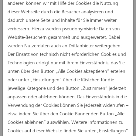
anderen können wir mit Hilfe der Cookies die Nutzung
Aufgrund des Umzugs verlieren die bisherigen
dieser Webseite durch die Besucher analysieren und
Festnetzrufnummern ihre Gültigkeit. Darüber
dadurch unsere Seite und Inhalte für Sie immer weiter
hinaus hat der aktuelle Vermieter die
verbessern. Hierzu werden pseudonymisierte Daten von
Telefonanlage zum 31.01.2025 ohne Möglichkeit
Website-Besuchern gesammelt und ausgewertet. Dabei
der Verlängerung gekündigt. Unsere
werden Nutzerdaten auch an Drittanbieter weitergeben.
Mitarbeiterinnen und Mitarbeiter in Münster sind
Der Einsatz von technisch nicht erforderlichen Cookies und
zukünftig ausschließlich über ihre
Technologien erfolgt nur mit Ihrem Einverständnis, das Sie
Mobilfunknummern erreichbar. Wir bitten alle
unten über den Button „Alle Cookies akzeptieren“ erteilen
Geschäftspartner, dies zu beachten und ihre
oder unter „Einstellungen“ über die Kästchen für die
Kontaktdaten entsprechend zu aktualisieren.
jeweilige Kategorie und den Button „Zustimmen“ jederzeit
Um die Kommunikation zu erleichtern, haben wir
anpassen oder ablehnen können. Das Einverständnis in die
bereits unsere E-Mail-Signaturen angepasst. Die
Verwendung der Cookies können Sie jederzeit widerrufen –
Zentrale und das Sekretariat sind unter der
etwa indem Sie über den Cookie-Banner den Button „Alle
neuen Telefonnummer
0251.609.63000
Cookies ablehnen“ auswählen. Weitere Informationen zu
erreichbar. Anrufe über die Zentrale werden an
Cookies auf dieser Website finden Sie unter „Einstellungen“