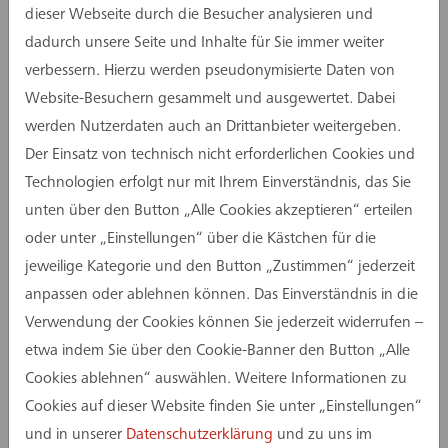
BSI‑zertifizierten Vorfall-Experten.
dieser Webseite durch die Besucher analysieren und
dadurch unsere Seite und Inhalte für Sie immer weiter
Vorrang hatte der schnelle Aufbau einer neuen,
verbessern. Hierzu werden pseudonymisierte Daten von
abgesicherten Arbeitsumgebung mit einem
Website-Besuchern gesammelt und ausgewertet. Dabei
mehrstufigen Sicherheitskonzept. Der
werden Nutzerdaten auch an Drittanbieter weitergeben.
E‑Mail‑Verkehr wird seither mit einer speziellen
Der Einsatz von technisch nicht erforderlichen Cookies und
Software geprüft und gilt daher als sicher.
Technologien erfolgt nur mit Ihrem Einverständnis, das Sie
Seit Beginn dieser Woche sind alle Standorte
unten über den Button „Alle Cookies akzeptieren“ erteilen
wieder vollständig betriebsfähig.
oder unter „Einstellungen“ über die Kästchen für die
jeweilige Kategorie und den Button „Zustimmen“ jederzeit
Für das Verständnis in dieser Ausnahmesituation
anpassen oder ablehnen können. Das Einverständnis in die
danken wir unseren Geschäftspartnern. Ebenso
Verwendung der Cookies können Sie jederzeit widerrufen –
gilt der Dank allen Mitarbeitenden, die mit
etwa indem Sie über den Cookie-Banner den Button „Alle
großem Engagement den Betrieb unter
Cookies ablehnen“ auswählen. Weitere Informationen zu
schwierigen Bedingungen aufrechterhielten.
Cookies auf dieser Website finden Sie unter „Einstellungen“
Besonderer Dank richtet sich an das IT‑Team, das
und in unserer
Datenschutzerklärung
und zu uns im