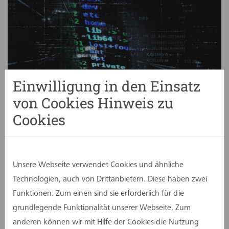
Einwilligung in den Einsatz
von Cookies Hinweis zu
Cookies
Die assmann gruppe ist am 23. Februar 2026 Ziel
eines Cyberangriffs geworden, der zentrale
Unsere Webseite verwendet Cookies und ähnliche
IT‑Systeme an allen Standorten vorübergehend
Technologien, auch von Drittanbietern. Diese haben zwei
lahmlegte. Unmittelbar nach Bekanntwerden des
Funktionen: Zum einen sind sie erforderlich für die
Vorfalls leiteten wir umfassende
grundlegende Funktionalität unserer Webseite. Zum
Schutzmaßnahmen ein und kooperierten eng mit
anderen können wir mit Hilfe der Cookies die Nutzung