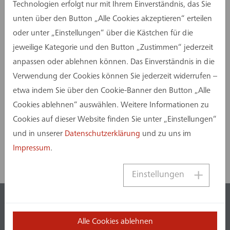
Technologien erfolgt nur mit Ihrem Einverständnis, das Sie
Projektsteuerer entscheidend sind, um
unten über den Button „Alle Cookies akzeptieren“ erteilen
Missverständnisse und Fehlentwicklungen zu
oder unter „Einstellungen“ über die Kästchen für die
vermeiden.
jeweilige Kategorie und den Button „Zustimmen“ jederzeit
Haben Sie Interesse, den vierteljährlich
anpassen oder ablehnen können. Das Einverständnis in die
erscheinenden Newsletter zu abonnieren?
Verwendung der Cookies können Sie jederzeit widerrufen –
etwa indem Sie über den Cookie-Banner den Button „Alle
Dann richten Sie Ihre E-Mail
Cookies ablehnen“ auswählen. Weitere Informationen zu
an: blog@assmanngruppe.com
Cookies auf dieser Website finden Sie unter „Einstellungen“
Jetzt teilen
und in unserer
Datenschutzerklärung
und zu uns im
Impressum
.
Einstellungen
Alle Cookies ablehnen
info@assmanngruppe.com