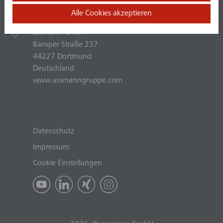
Alle Cookies akzeptieren
+49 (0) 231.75445.0
assmann GmbH
Baroper Straße 237
44227 Dortmund
Deutschland
www.assmanngruppe.com
Datenschutz
Impressum
Cookie Einstellungen