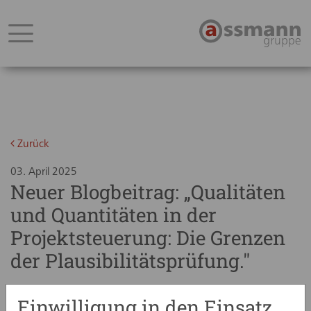
Zurück
03. April 2025
Neuer Blogbeitrag: „Qualitäten
und Quantitäten in der
Projektsteuerung: Die Grenzen
der Plausibilitätsprüfung."
Einwilligung in den Einsatz