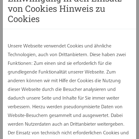
von Cookies Hinweis zu
Cookies
Unsere Webseite verwendet Cookies und ähnliche
Technologien, auch von Drittanbietern. Diese haben zwei
Funktionen: Zum einen sind sie erforderlich für die
grundlegende Funktionalität unserer Webseite. Zum
Illustration
Max Guther
anderen können wir mit Hilfe der Cookies die Nutzung
dieser Webseite durch die Besucher analysieren und
In unserem aktuellen Blogbeitrag „Qualitäten und
dadurch unsere Seite und Inhalte für Sie immer weiter
Quantitäten in der Projektsteuerung: Die Grenzen
verbessern. Hierzu werden pseudonymisierte Daten von
der Plausibilitätsprüfung.“ erläutert Denise
Website-Besuchern gesammelt und ausgewertet. Dabei
Melmuka, B.A. Architektin, warum individuelle
werden Nutzerdaten auch an Drittanbieter weitergeben.
Abstimmungen und ein gemeinsames
Der Einsatz von technisch nicht erforderlichen Cookies und
Verständnis zwischen Auftraggeber und