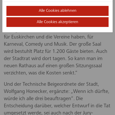
Landschaftsarchitekten (beide aus Köln).
Alle Cookies ablehnen
Bürgermeister Sacha Reichelt umriss die Wünsche
Alle Cookies akzeptieren
der Stadt, ohne auf architekturfachliche Aspekte
einzugehen: „Wir wollen wieder ein Wohnzimmer
für Euskirchen und die Vereine haben, für
Karneval, Comedy und Musik. Der große Saal
wird bestuhlt Platz für 1.200 Gäste bieten. Auch
der Stadtrat wird dort tagen. So kann man im
neuen Rathaus auf einen großen Sitzungssaal
verzichten, was die Kosten senkt.“
Und der Technische Beigeordnete der Stadt,
Wolfgang Honecker, ergänzte: „Wenn ich dürfte,
würde ich alle drei beauftragen“. Die
Entscheidung darüber, welcher Entwurf in die Tat
umgesetzt werde, sei auch nach der Jury-