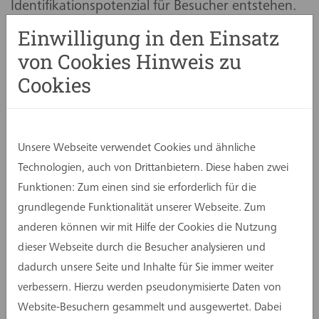
Identifikationspotenzial für Besucher entstehen.
Der Bau soll nachhaltig und klimagerecht
Einwilligung in den Einsatz
umgesetzt werden.
von Cookies Hinweis zu
Für die „Plaza“ vor dem City-Forum ist eine
Cookies
qualitativ hochwertige Freiraumgestaltung
angedacht. Diese soll darauf abzielen, dass die
gegenwärtig eher trostlos anmutende Gestaltung
Unsere Webseite verwendet Cookies und ähnliche
der Bahnhofunterführung und der angrenzenden
Technologien, auch von Drittanbietern. Diese haben zwei
Flächen eine für die City-Süd und die Stadt
Funktionen: Zum einen sind sie erforderlich für die
Euskirchen identitätsstiftende Umwandlung
grundlegende Funktionalität unserer Webseite. Zum
erfahren. Gewünscht ist eine hochwertige
anderen können wir mit Hilfe der Cookies die Nutzung
Mischung aus grünen und nicht-grünen
dieser Webseite durch die Besucher analysieren und
Elementen, die einen einladenden Charakter
dadurch unsere Seite und Inhalte für Sie immer weiter
erzeugt und zum Verweilen einlädt.
verbessern. Hierzu werden pseudonymisierte Daten von
Website-Besuchern gesammelt und ausgewertet. Dabei
Von den 22 Teilnehmern am