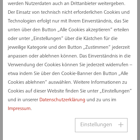
werden Nutzerdaten auch an Drittanbieter weitergeben.
Wettbewerbsverfahren haben 20 ihre
Der Einsatz von technisch nicht erforderlichen Cookies und
Wettbewerbsbeiträge fristgerecht eingereicht.
Technologien erfolgt nur mit Ihrem Einverständnis, das Sie
Kürzlich haben Vertreter der beteiligten
unten über den Button „Alle Cookies akzeptieren“ erteilen
Architektur- und Landschaftsarchitekturbüros
oder unter „Einstellungen“ über die Kästchen für die
ihre Konzepte im Ratssaal der Stadt Euskirchen
jeweilige Kategorie und den Button „Zustimmen“ jederzeit
den Medien vorgestellt.
anpassen oder ablehnen können. Das Einverständnis in die
Verwendung der Cookies können Sie jederzeit widerrufen –
Mit dem ersten Preis zeichnete die Jury das
etwa indem Sie über den Cookie-Banner den Button „Alle
Stuttgarter Architekturbüro Riehle Koeth und die
Cookies ablehnen“ auswählen. Weitere Informationen zu
Freianlagenplaner Levin Monsigny
Cookies auf dieser Website finden Sie unter „Einstellungen“
Landschaftsarchitekten (Berlin) aus. Dahinter
und in unserer
Datenschutzerklärung
und zu uns im
platzierte das Preisgericht die
Impressum
.
Arbeitsgemeinschaften Scope Architekten
(Stuttgart)/Hofmann-Röttgen
Einstellungen
Landschaftsarchitekten (Limburgerhof) sowie
Astoc Architects and Planners/Greenbox