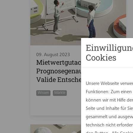
Einwilligun
Cookies
09. August 2023
Mietwertgutachten. Hohe
Prognosegenauigkeit.
Valide Entscheidung.
Unsere Webseite verwen
Funktionen: Zum einen s
Wissen
Märkte
können wir mit Hilfe d
Seite und Inhalte für 
gesammelt und ausgewer
technisch nicht erforde