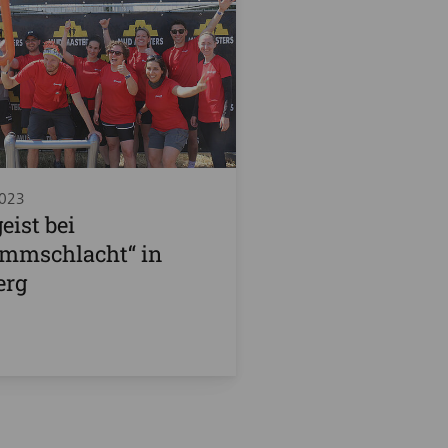
2023
ist bei
ammschlacht“ in
erg