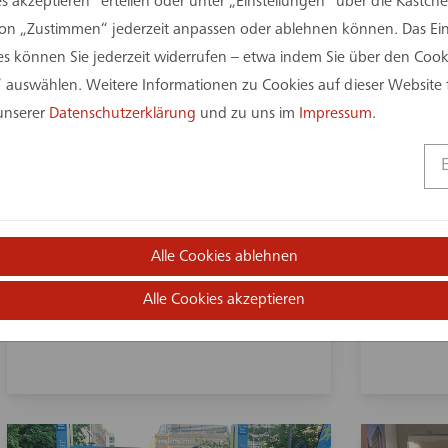
s akzeptieren“ erteilen oder unter „Einstellungen“ über die Kästchen
on „Zustimmen“ jederzeit anpassen oder ablehnen können. Das Einv
 können Sie jederzeit widerrufen – etwa indem Sie über den Coo
 auswählen. Weitere Informationen zu Cookies auf dieser Website 
 unserer
Datenschutzerklärung
und zu uns im
Impressum
.
20. Juli 2023
18. Juli 2
CAD-Spezialistin vor Ort
Vorles
Alle Cookies ablehnen
Immob
Bauor
Alle Cookies akzeptieren