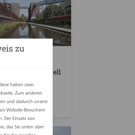
eis zu
st 2023
i Hansa -
lisierung industriell
utzter Gebäude
Diese haben zwei
Webseite. Zum anderen
eren und dadurch unsere
 von Website-Besuchern
. Der Einsatz von
is, das Sie unten über