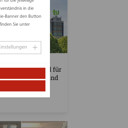
 für die jeweilige
erständnis in die
kie-Banner den Button
finden Sie unter
Einstellungen
023
ung am Lehrstuhl für
ilienwirtschaft und
ganisation