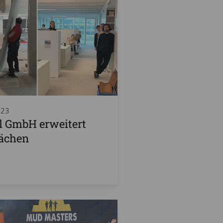
023
l GmbH erweitert
lächen