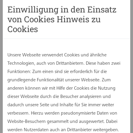
dass eine detaillierte inhaltliche Kontrolle
Einwilligung in den Einsatz
erforderlich ist. Dennoch besteht neben der
von Cookies Hinweis zu
sekundären Kontrollverantwortung eine
Cookies
Hinweispflicht, sollten Leistungsmängel erkannt
werden.
Unsere Webseite verwendet Cookies und ähnliche
Stichproben: Überprüfen in Eigenverantwortung
Technologien, auch von Drittanbietern. Diese haben zwei
Funktionen: Zum einen sind sie erforderlich für die
Laut AHO-Heft 9 bedeutet „Überprüfen“ eine
grundlegende Funktionalität unserer Webseite. Zum
planungsbegleitende Kontrolle von
anderen können wir mit Hilfe der Cookies die Nutzung
Arbeitsergebnissen in Stichproben. Diese
dieser Webseite durch die Besucher analysieren und
Stichproben erfolgen in Eigenverantwortung, mit
dadurch unsere Seite und Inhalte für Sie immer weiter
dem Ziel, besonders kritische und fehlerträchtige
verbessern. Hierzu werden pseudonymisierte Daten von
Vorgänge fachgerecht zu kontrollieren. Welche
Website-Besuchern gesammelt und ausgewertet. Dabei
Vorgänge als kritisch einzustufen sind, hängt von
werden Nutzerdaten auch an Drittanbieter weitergeben.
verschiedenen Faktoren ab: Komplexität des