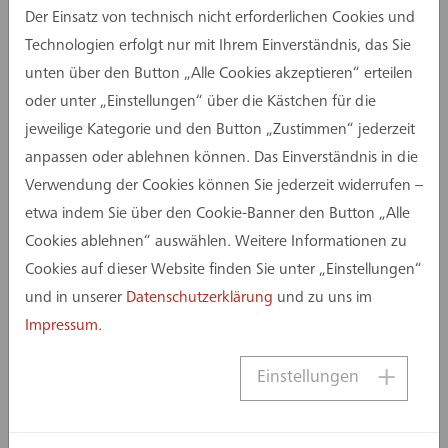
Der Einsatz von technisch nicht erforderlichen Cookies und
Projekts, Projektroutine der Beteiligten,
Technologien erfolgt nur mit Ihrem Einverständnis, das Sie
bestehende Risiken, Zieldefinition und aktueller
unten über den Button „Alle Cookies akzeptieren“ erteilen
Projektstand. Die Konzentration auf die
oder unter „Einstellungen“ über die Kästchen für die
wichtigsten Gewerke mit der höchsten
jeweilige Kategorie und den Button „Zustimmen“ jederzeit
Fehleranfälligkeit und den gravierendsten
anpassen oder ablehnen können. Das Einverständnis in die
Auswirkungen ist in diesem Zusammenhang die
Verwendung der Cookies können Sie jederzeit widerrufen –
Herausforderung. Hier geht es schließlich um
etwa indem Sie über den Cookie-Banner den Button „Alle
relevante Einschätzungen mit fachlicher Tiefe und
Cookies ablehnen“ auswählen. Weitere Informationen zu
nicht um oberflächliche Quantität. Und um einen
Cookies auf dieser Website finden Sie unter „Einstellungen“
guten Austausch mit dem Auftraggeber, der die
und in unserer
Datenschutzerklärung
und zu uns im
Erwartungshaltung beider Seiten berücksichtigt.
Impressum
.
Die Kommunikation miteinander und
untereinander ist aus assmann-Sicht deshalb in
Einstellungen
jeder Projektphase ein wesentliches Kriterium für
den Erfolg eines Projekts und muss stets
individuell angepasst werden. Schließlich ist sie