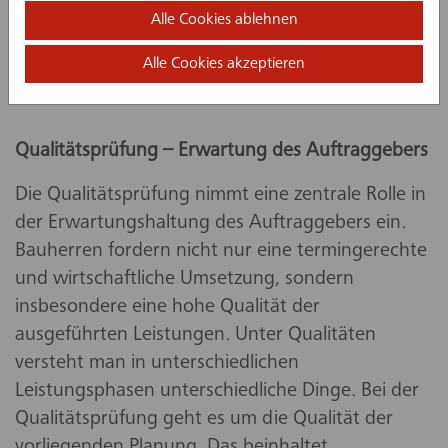
Alle Cookies ablehnen
auch zu einem großen Teil davon abhängig, wie
projekterfahren der Auftraggeber ist, der in alle
Alle Cookies akzeptieren
Entscheidungsprozesse einzubeziehen ist.
Qualitätsprüfung – Erwartung des Auftraggebers
Die Qualitätsprüfung nimmt eine zentrale Rolle in
der Erwartungshaltung des Auftraggebers ein.
Bauherren fordern nicht nur eine termingerechte
und wirtschaftliche Umsetzung, sondern
insbesondere eine hohe Qualität der
ausgeführten Leistungen. Unter Qualitäten
versteht man in unterschiedlichen
Leistungsphasen unterschiedliche Dinge. Bei der
Qualitätsprüfung geht es um die Qualität der