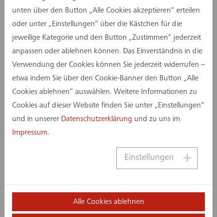
Bereiche sind für den wirtschaftlichen Betrieb
unten über den Button „Alle Cookies akzeptieren“ erteilen
moderner Stadien zunehmend entscheidend. Für
oder unter „Einstellungen“ über die Kästchen für die
den Audi Sportpark Ingolstadt entwickelten die
jeweilige Kategorie und den Button „Zustimmen“ jederzeit
assmann-Objektplaner nicht nur die Architektur,
anpassen oder ablehnen können. Das Einverständnis in die
sondern auch anspruchsvoll gestaltete Business-
Verwendung der Cookies können Sie jederzeit widerrufen –
Lounge-Flächen mit multifunktionaler Nutzung
etwa indem Sie über den Cookie-Banner den Button „Alle
und hochwertigem Innenausbau in enger
Cookies ablehnen“ auswählen. Weitere Informationen zu
Kooperation mit einem spezialisierten
Cookies auf dieser Website finden Sie unter „Einstellungen“
Innenarchitekten.
und in unserer
Datenschutzerklärung
und zu uns im
Impressum
.
FSV Frankfurt: Stadionarchitektur als neuer
Maßstab
Einstellungen
Ganz andere Anforderungen entstehen bei
zentralen Neubauergänzungen. In Frankfurt
beispielsweise wurde der teilweise
Alle Cookies ablehnen
Stadionneubau in Form der neuen Haupttribüne