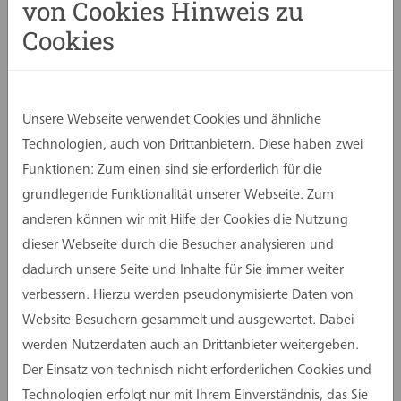
von Cookies Hinweis zu
Anforderungen und Schallschutzgutachten
mussten frühzeitig berücksichtigt werden.
Cookies
Genauso wie komplexe Regelwerke und
Anforderungen nationaler und internationaler
Verbände wie DFL, UEFA oder FIFA. Die Vorgaben
Unsere Webseite verwendet Cookies und ähnliche
reichen von Zuschauerkapazitäten über
Technologien, auch von Drittanbietern. Diese haben zwei
Sicherheitskonzepte bis hin zu den Presse- und
Funktionen: Zum einen sind sie erforderlich für die
Medienbereichen, Sicherheits- und Polizeizonen
grundlegende Funktionalität unserer Webseite. Zum
sowie Flächen für Rettungsdienste oder
anderen können wir mit Hilfe der Cookies die Nutzung
Gewahrsamseinrichtungen. Zudem spielen
dieser Webseite durch die Besucher analysieren und
funktionierende Verkehrs- und ÖPNV-Konzepte,
dadurch unsere Seite und Inhalte für Sie immer weiter
Parkierungs- und Zufahrtssysteme sowie sichere
verbessern. Hierzu werden pseudonymisierte Daten von
Zu- und Abfahrtswege eine zentrale Rolle.
Website-Besuchern gesammelt und ausgewertet. Dabei
Audi Sportpark: ausgestattet mit hochwertigen
werden Nutzerdaten auch an Drittanbieter weitergeben.
VIP-Lounges
Der Einsatz von technisch nicht erforderlichen Cookies und
Hochwertige VIP-Logen, Business- und Lounge-
Technologien erfolgt nur mit Ihrem Einverständnis, das Sie