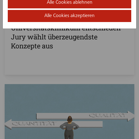
07. April 2025
Alle Cookies ablehnen
Wettbewerb zur Gestaltung des
Alle Cookies akzeptieren
neuen Psychiatriecampus am
Universitätsklinikum entschieden
Jury wählt überzeugendste
Konzepte aus