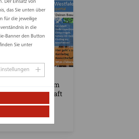
. Der Einsatz von
is, das Sie unten über
 für die jeweilige
erständnis in die
kie-Banner den Button
finden Sie unter
Einstellungen
2025
nn gruppe auf dem
retag Bauwirtschaft
2025