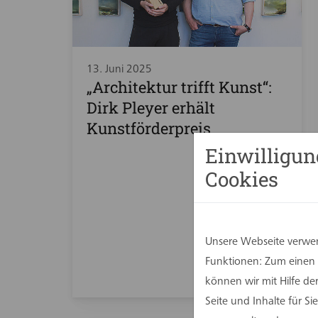
13. Juni 2025
„Architektur trifft Kunst“:
Dirk Pleyer erhält
Kunstförderpreis
Einwilligun
Cookies
Unsere Webseite verwen
Funktionen: Zum einen s
können wir mit Hilfe d
Seite und Inhalte für 