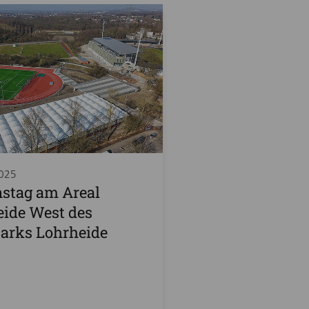
2025
stag am Areal
ide West des
arks Lohrheide