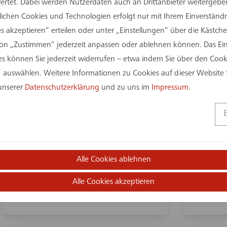
tet. Dabei werden Nutzerdaten auch an Drittanbieter weitergeben
rlichen Cookies und Technologien erfolgt nur mit Ihrem Einverständn
s akzeptieren“ erteilen oder unter „Einstellungen“ über die Kästchen
on „Zustimmen“ jederzeit anpassen oder ablehnen können. Das Einv
 können Sie jederzeit widerrufen – etwa indem Sie über den Coo
 auswählen. Weitere Informationen zu Cookies auf dieser Website 
 unserer
Datenschutzerklärung
und zu uns im
Impressum
.
27. Mai 2025
26. Mai 
20 Jahre Engagement,
assma
Leidenschaft und Loyalität
Karrie
Alle Cookies ablehnen
NRW 
Alle Cookies akzeptieren