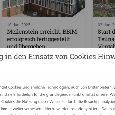
10. Juni 2025
03. Juni 
Meilenstein erreicht: BBIM
Start 
erfolgreich fertiggestellt
Teiln
und übergeben
Vergab
einen
g in den Einsatz von Cookies Hinw
im Pro
Bildu
Elberf
Radev
det Cookies und ähnliche Technologien, auch von Drittanbietern. 
ind sie erforderlich für die grundlegende Funktionalität unserer 
er Cookies die Nutzung dieser Webseite durch die Besucher analysi
Sie immer weiter verbessern. Hierzu werden pseudonymisierte Daten