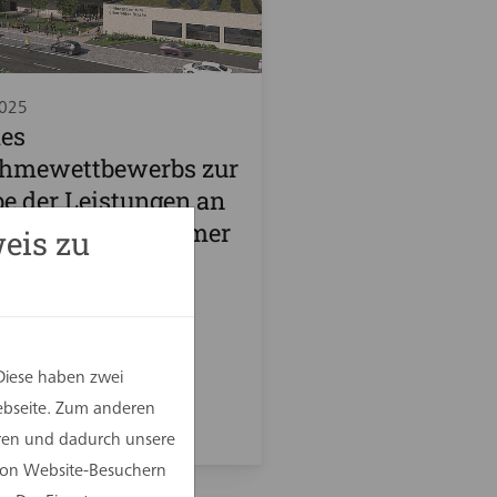
2025
des
ahmewettbewerbs zur
e der Leistungen an
 Generalunternehmer
eis zu
jekt Neubau
ngszentrum
elder Straße,
ormwald
Diese haben zwei
Webseite. Zum anderen
eren und dadurch unsere
 von Website-Besuchern