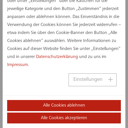
oder unter „Einstellungen“ über die Kästchen für die
jeweilige Kategorie und den Button „Zustimmen“ jederzeit
anpassen oder ablehnen können. Das Einverständnis in die
06. Februar 2024
Verwendung der Cookies können Sie jederzeit widerrufen –
Zentrum für Logistik und IT
etwa indem Sie über den Cookie-Banner den Button „Alle
entsteht: Technologietransfer
Cookies ablehnen“ auswählen. Weitere Informationen zu
beschleunigen
Cookies auf dieser Website finden Sie unter „Einstellungen“
und in unserer
Datenschutzerklärung
und zu uns im
Impressum
.
Einstellungen
Alle Cookies ablehnen
Alle Cookies akzeptieren