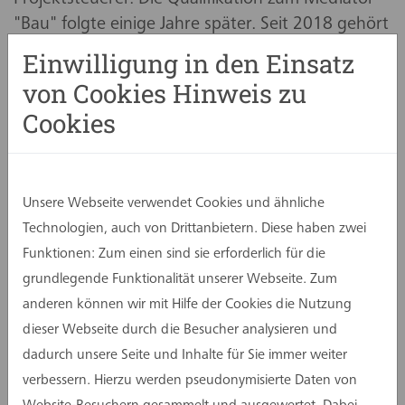
"Bau" folgte einige Jahre später. Seit 2018 gehört
er der Geschäftsführung an, seit 2019 als
Einwilligung in den Einsatz
geschäftsführender Gesellschafter.
von Cookies Hinweis zu
Cookies
Zu den Projekten, an die Olaf Bruske besonders
gerne zurückdenkt, zählt die Entwicklung des
ista-Borussia-Parks in Mönchengladbach
einschließlich des Hotel- und Erlebnisgebäudes
Unsere Webseite verwendet Cookies und ähnliche
„Borussia 8 Grad“.
Technologien, auch von Drittanbietern. Diese haben zwei
Funktionen: Zum einen sind sie erforderlich für die
Sein Jubiläum nahm er zum Anlass, die
grundlegende Funktionalität unserer Webseite. Zum
Belegschaft am Standort Dortmund zu einem
anderen können wir mit Hilfe der Cookies die Nutzung
gemeinsamen Pizzaessen einzuladen.
dieser Webseite durch die Besucher analysieren und
„Projekte, Termine und Zahlen prägen meinen
dadurch unsere Seite und Inhalte für Sie immer weiter
beruflichen Alltag. Was rückblickend vor allem
verbessern. Hierzu werden pseudonymisierte Daten von
bleibt, sind die Menschen, mit denen ich