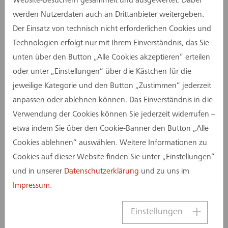
Website-Besuchern gesammelt und ausgewertet. Dabei
Herausforderungen gemeistert und Erfolge
werden Nutzerdaten auch an Drittanbieter weitergeben.
geteilt habe. Dabei denke ich an viele engagierte
Der Einsatz von technisch nicht erforderlichen Cookies und
Mitarbeiterinnen und Mitarbeiter, starke Teams
Technologien erfolgt nur mit Ihrem Einverständnis, das Sie
und Auftraggeber, die mir über Jahre ihr
unten über den Button „Alle Cookies akzeptieren“ erteilen
Vertrauen geschenkt haben“, so Olaf Bruske.
oder unter „Einstellungen“ über die Kästchen für die
jeweilige Kategorie und den Button „Zustimmen“ jederzeit
anpassen oder ablehnen können. Das Einverständnis in die
Verwendung der Cookies können Sie jederzeit widerrufen –
etwa indem Sie über den Cookie-Banner den Button „Alle
Neuigkeiten
Cookies ablehnen“ auswählen. Weitere Informationen zu
Cookies auf dieser Website finden Sie unter „Einstellungen“
und in unserer
Datenschutzerklärung
und zu uns im
Impressum
.
Einstellungen